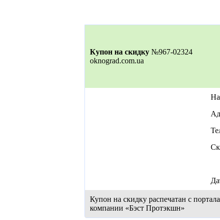
Купон на скидку
№967-02324
oknograd.com.ua
На
Ад
Те
Ск
Да
Купон на скидку распечатан с портал
компании «Бэст Протэкшн»