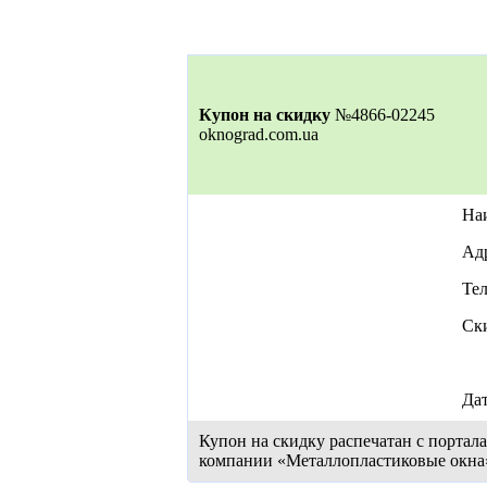
Купон на скидку
№4866-02245
oknograd.com.ua
На
Адр
Тел
Ск
Дат
Купон на скидку распечатан с портал
компании «Металлопластиковые окна