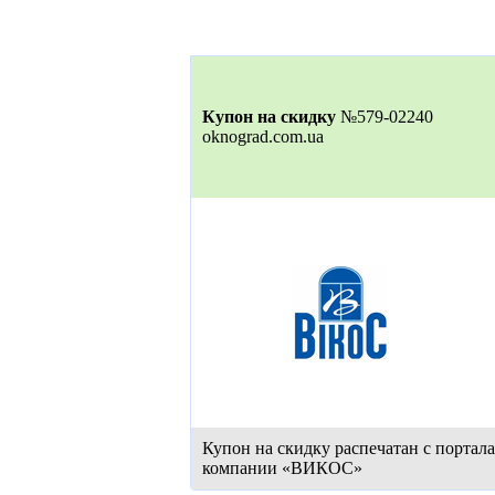
Купон на скидку
№579-02240
oknograd.com.ua
Купон на скидку распечатан с портал
компании «ВИКОС»