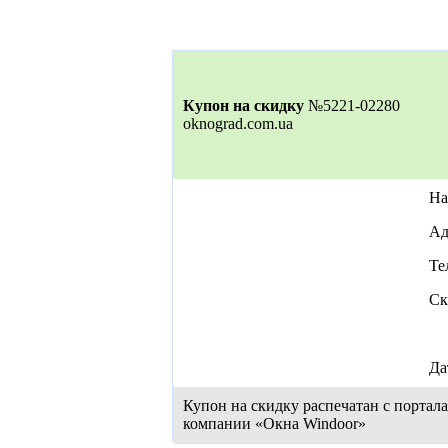
Купон на скидку
№5221-02280
oknograd.com.ua
На
Ад
Те
Ск
Да
Купон на скидку распечатан с портал
компании «Окна Windoor»