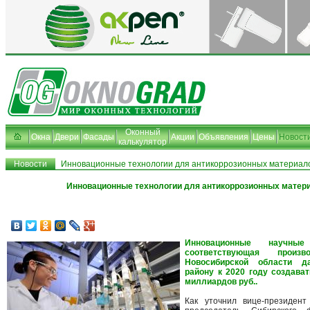
Оконный
Окна
Двери
Фасады
Акции
Объявления
Цены
Новост
калькулятор
Новости
Инновационные технологии для антикоррозионных материал
Инновационные технологии для антикоррозионных матер
Инновационные научны
соответствующая произв
Новосибирской области д
району к 2020 году создават
миллиардов руб..
Как уточнил вице-президент