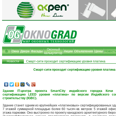
Оконный
Окна
Двери
Фасады
Акции
Объявления
Цены
Новост
калькулятор
Новости
Смарт-сити проходит сертификацию уровня платина
Смарт-сити проходит сертификацию уровня платина
Здание IT-центра проекта SmartCity индийского городка Кочи
сертификацию LEED уровня «платина» по версии Индийского со
строительству (IGBC).
Здание станет одним из крупнейших «платиновых» сертифицированных зда
7 этажей суммарной площадью более 60 тысяч кв. метров: 5 этажей офи
этажа парковки. Оно выстроено по проекту канадского архитектурного бюро