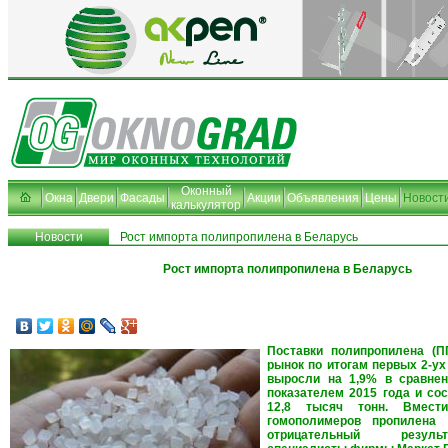
Оконный
Окна
Двери
Фасады
Акции
Объявления
Цены
Новост
калькулятор
Новости
Рост импорта полипропилена в Беларусь
Рост импорта полипропилена в Беларусь
Поставки полипропилена (П
рынок по итогам первых 2-ух
выросли на 1,9% в сравне
показателем 2015 года и со
12,8 тысяч тонн. Вмес
гомополимеров пропилена 
отрицательный резуль