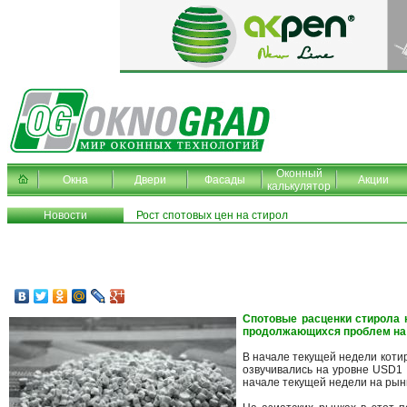
Оконный
Окна
Двери
Фасады
Акции
калькулятор
Новости
Рост спотовых цен на стирол
Спотовые расценки стирола 
продолжающихся проблем на 
В начале текущей недели котир
озвучивались на уровне USD1 
начале текущей недели на рын