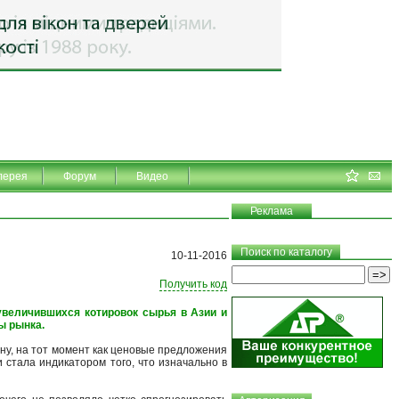
лерея
Форум
Видео
Реклама
Поиск по каталогу
10-11-2016
Получить код
увеличившихся котировок сырья в Азии и
ы рынка.
ну, на тот момент как ценовые предложения
 стала индикатором того, что изначально в