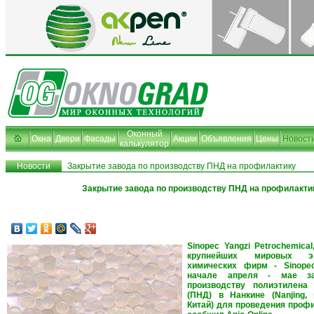
Оконный
Окна
Двери
Фасады
Акции
Объявления
Цены
Новост
калькулятор
Новости
Закрытие завода по производству ПНД на профилактику
Закрытие завода по производству ПНД на профилакти
Sinopec Yangzi Petrochemica
крупнейших мировых эн
химических фирм - Sinope
начале апреля - мае з
производству полиэтилена
(ПНД) в Нанкине (Nanjing, 
Китай) для проведения профи