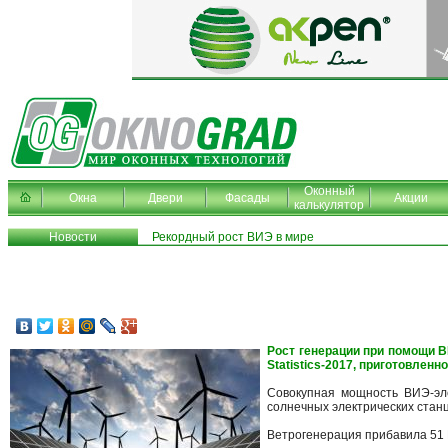
Оконный
Окна
Двери
Фасады
Акции
калькулятор
Новости
Рекордный рост ВИЭ в мире
Рост генерации при помощи В
Statistics-2017, приготовленн
Совокупная мощность ВИЭ-эле
солнечных электрических стан
Ветрогенерация прибавила 51 Г