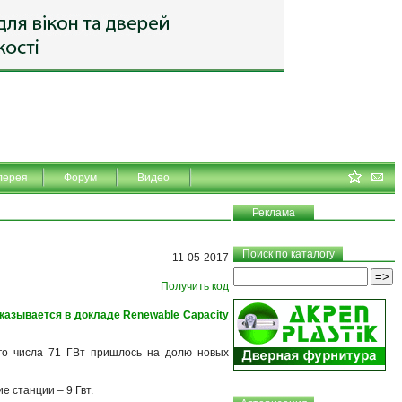
лерея
Форум
Видео
Реклама
Поиск по каталогу
11-05-2017
Получить код
сказывается в докладе Renewable Capacity
ого числа 71 ГВт пришлось на долю новых
 станции – 9 Гвт.