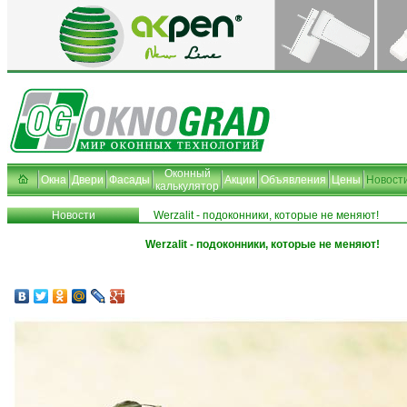
Оконный
Окна
Двери
Фасады
Акции
Объявления
Цены
Новост
калькулятор
Новости
Werzalit - подоконники, которые не меняют!
Werzalit - подоконники, которые не меняют!