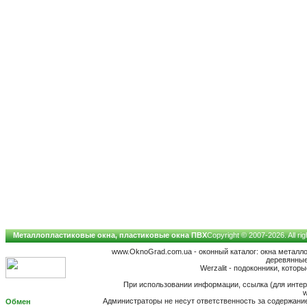
Металлопластиковые окна, пластиковые окна ПВХ
Copyright © 2007-2026. All ri
www.OknoGrad.com.ua - оконный каталог: окна металл
деревянные
Werzalit - подоконники, котор
При использовании информации, ссылка (для интер
w
Администраторы не несут ответственность за содержан
Обмен