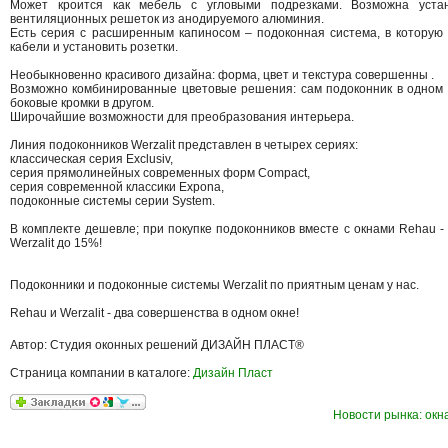
Может кроится как мебель с угловыми подрезками. Возможна устан
вентиляционных решеток из анодируемого алюминия.
Есть серия с расширенным капиносом – подоконная система, в которую
кабели и установить розетки.
Необыкновенно красивого дизайна: форма, цвет и текстура совершенны .
Возможно комбинированные цветовые решения: сам подоконник в одном 
боковые кромки в другом.
Широчайшие возможности для преобразования интерьера.
Линия подоконников Werzalit представлен в четырех сериях:
классическая серия Exclusiv,
серия прямолинейных современных форм Compact,
серия современной классики Expona,
подоконные системы серии System.
В комплекте дешевле; при покупке подоконников вместе с окнами Rehau -
Werzalit до 15%!
Подоконники и подоконные системы Werzalit по приятным ценам у нас.
Rehau и Werzalit - два совершенства в одном окне!
Автор: Студия оконных решений ДИЗАЙН ПЛАСТ®
Страница компании в каталоге:
Дизайн Пласт
Новости рынка: окн