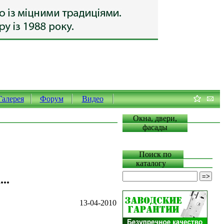
Галерея
Форум
Видео
Окна, двери,
фасады
Поиск по
каталогу
..
13-04-2010