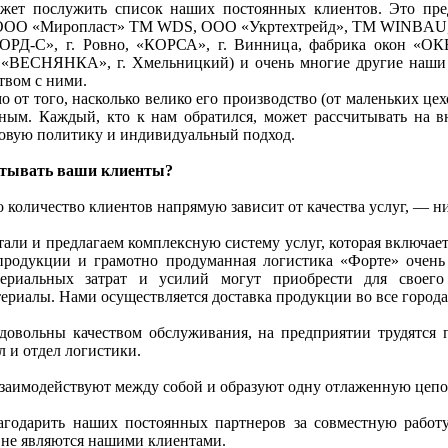
жет послужить список наших постоянных клиентов. Это пред
(ООО «Миропласт» ТМ WDS, ООО «Укртехтрейд», ТМ WINBAU
КОРД-С», г. Ровно, «КОРСА», г. Винница, фабрика окон «О
 «ВЕСНЯНКА», г. Хмельницкий) и очень многие другие наши 
твом с ними.
 от того, насколько велико его производство (от маленьких цех
ным. Каждый, кто к нам обратился, может рассчитывать на в
новую политику и индивидуальный подход.
читывать ваши клиенты?
о количество клиентов напрямую зависит от качества услуг, — н
али и предлагаем комплексную систему услуг, которая включает
родукции и грамотно продуманная логистика «Форте» очень 
риальных затрат и усилий могут приобрести для своего 
ериалы. Нами осуществляется доставка продукции во все город
довольны качеством обслуживания, на предприятии трудятся
л и отдел логистики.
взаимодействуют между собой и образуют одну отлаженную цепо
агодарить наших постоянных партнеров за совместную работу
 не являются нашими клиентами.