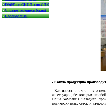
фасады
•
ГОСТы и СНИПы по СПК
•
Словарь терминов (окна)
•
Пресс-релизы
- Какую продукцию производи
- Как известно, окно — это цел
аксессуаров, без которых не обой
Наша компания наладила про
антимоскитных сеток и стеклоп