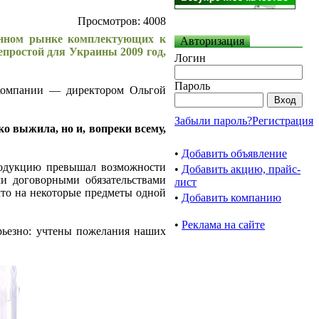
Просмотров:
4008
венном рынке комплектующих к
Авторизация
епростой для Украины 2009 год,
Логин
Пароль
и компании — директором Ольгой
Забыли пароль?
Регистрация
о выжила, но и, вопреки всему,
•
Добавить объявление
продукцию превышал возможности
•
Добавить акцию, прайс-
ми договорными обязательствами
лист
 что на некоторые предметы одной
•
Добавить компанию
•
Реклама на сайте
ерьезно: учтены пожелания наших