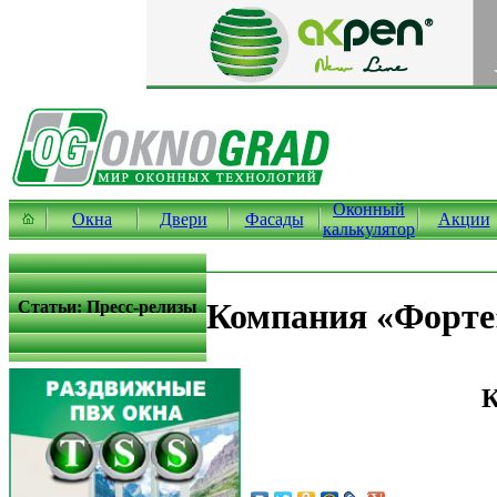
Оконный
Окна
Двери
Фасады
Акции
калькулятор
Компания «Форте»:
Статьи: Пресс-релизы
К