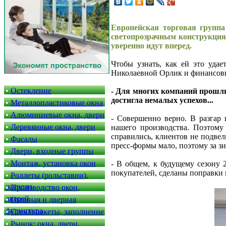
Европейская торговая группа
светопрозрачным конструкциям
уверенно идут вперед.
Чтобы узнать, как ей это уда
Николаевной Орлик и финансов
•
Остекление
- Для многих компаний прошлы
достигла немалых успехов...
•
Металлопластиковые окна
•
Алюминиевые окна, двери
- Совершенно верно. В разгар
•
Деревянные окна, двери
нашего производства. Поэтому
справились, клиентов не подвел
•
Фасады
пресс-формы мало, поэтому за з
•
Двери, входные группы
•
Монтаж, установка окон
- В общем, к будущему сезону 
покупателей, сделаны поправки 
•
Роллеты (рольставни),
жалюзи
•
Производство окон,
дверей
•
Оконная и дверная
фурнитура
•
Стеклопакеты, заполнение
•
Рынок: окна, двери,