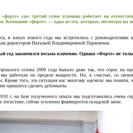
 «форте» уже третий сезон успешно работает на отечест
. Компания «форте» — одна из тех, которые, несмотря на н
ется, в канун нового года мы встретились с руководителям
ым директором Натальей Владимировной Пархомчик.
й год закончился весьма плачевно. Однако «Форте» не тольк
 прошлого сезона 2009 года бывало даже так, что спрос на 
 мы работали на пределе мощности. Но, к счастью, со свои
и. Кроме того, эта ситуация нас многому научила: мы поняли,
иму пришлось сделать дубликаты.
2010 г. на базе полученного опыта мы подготовились очень с
в логистике, сейчас усиленно формируется складской запас.