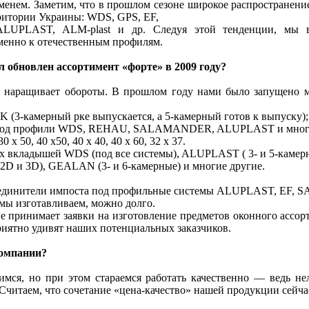
еменем. Заметим, что в прошлом сезоне широкое распространен
рритории Украины: WDS, GPS, EF,
ALUPLAST, ALM-plast и др. Следуя этой тенденции, мы 
менно к отечественным профилям.
 обновлен ассортимент «форте» в 2009 году?
о наращивает обороты. В прошлом году нами было запущено м
(3-камерный рке выпускается, а 5-камерный готов к выпуску);
 под профили WDS, REHAU, SALAMANDER, ALUPLAST и многи
х 50, 40 х50, 40 х 40, 40 х 60, 32 х 37.
х вкладышей WDS (под все системы), ALUPLAST ( 3- и 5-камерн
 и 3D), GEALAN (3- и 6-камерные) и многие другие.
единители импоста под профильные системы ALUPLAST, EF, 
мы изготавливаем, можно долго.
е принимает заявки на изготовление предметов оконного ассо
приятно удивят наших потенциальных заказчиков.
компании?
мся, но при этом стараемся работать качественно — ведь не
. Считаем, что сочетание «цена-качество» нашей продукции сейч