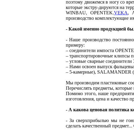
поэтому движемся в ногу со вр
которые экстру-дируются на те
WINBAU, OPENTEK.
VEKA
, 
производство комплектующие и
- Какой именно продукцией был
- Наше производство постоянн
примеру:
– соединители импоста OPENTEK 
– транспортировочные клипсы
– угловые сварные соединители 30 
– Нами освоен выпуск фальцевы
– 5-камерные), SALAMANDER (2D
Мы производим пластиковые со
Перечислять предметы, которые 
Помимо этого, наше предприяти
изготовления, цена и качество 
- А какова ценовая политика 
- За сверхприбылью мы не гони
сделать качественный предмет..