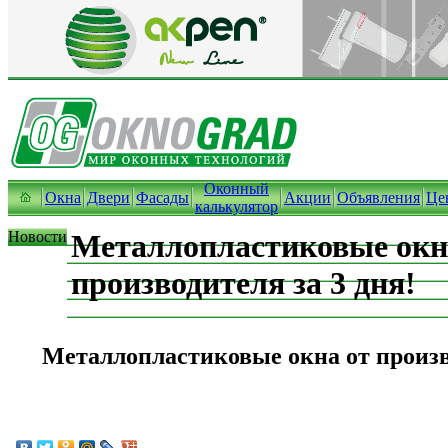
Оконный
Окна
Двери
Фасады
Акции
Объявления
Це
калькулятор
Новости
Металлопластиковые окн
производителя за 3 дня!
Металлопластиковые окна от произво