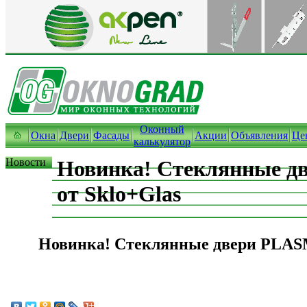
Оконный
Окна
Двери
Фасады
Акции
Объявления
Це
калькулятор
Новости
Новинка! Стеклянные 
от Sklo+Glas
Новинка! Стеклянные двери PLASM