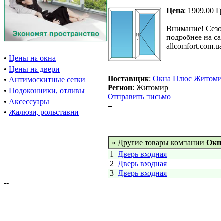
Цена
: 1909.00 Г
Внимание! Сезо
подробнее на с
allcomfort.com.u
•
Цены на окна
•
Цены на двери
Поставщик
:
Окна Плюс Житом
•
Антимоскитные сетки
Регион
: Житомир
•
Подоконники, отливы
Отправить письмо
•
Аксессуары
--
•
Жалюзи, рольставни
» Другие товары компании
Окн
1
Дверь входная
2
Дверь входная
3
Дверь входная
--