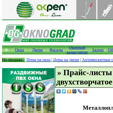
Оконный
Окна
Двери
Фасады
Акции
Об
калькулятор
На продажу
Цены на окна
|
Цены на двери
|
Антимоскитные с
» Прайс-листы
двухстворчатое
Металлопл