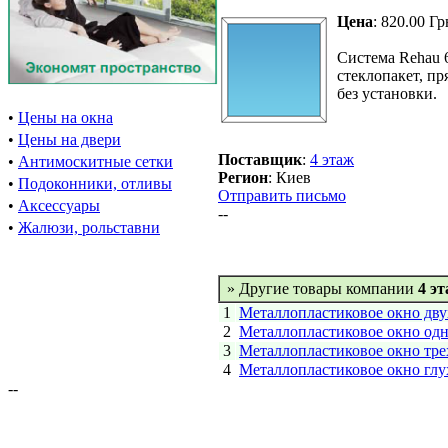
Цена
: 820.00 Гр
Система Rehau 
стеклопакет, п
без установки.
•
Цены на окна
•
Цены на двери
Поставщик
:
4 этаж
•
Антимоскитные сетки
Регион
: Киев
•
Подоконники, отливы
Отправить письмо
•
Аксессуары
--
•
Жалюзи, рольставни
» Другие товары компании
4 э
1
Металлопластиковое окно дву
2
Металлопластиковое окно одн
3
Металлопластиковое окно тре
4
Металлопластиковое окно глу
--