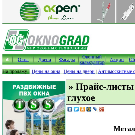
Оконный
Окна
Двери
Фасады
Акции
Об
калькулятор
На продажу
Цены на окна
|
Цены на двери
|
Антимоскитные с
» Прайс-листы
глухое
Метал