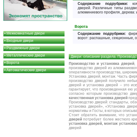
Содержание подрубрики:
комп
дверей. Различные типы раздв
алюминиевого профиля, дерева: 
Ворота
•
Межкомнатные двери
Содержание подрубрики:
фирмы
ворот: распашные, секционные, о
•
Входные двери
•
Раздвижные двери
•
Металлические двери
Двери: описание раздела.
Производст
•
Ворота
Производство и установка дверей
,
производство дверей из алюминиевог
•
Автоматические двери
оперативности производства, широким
Установка дверей, монтаж.
Часть фирм
производство дверей получило небы
дверей и установка дверей – это иск
гарантирует, что произведенная ею 
согласно которым производство дв
качественная установка дверей
пред
Производство дверей: стандарты, обз
установка дверей», «Установка двер
нормативы и Госты, в которых описыва
Стоит обратить внимание, что устан
дверей
потребует более жесткого кр
установка дверей, монтаж установк
дверей