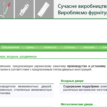
Объявления
Цены
Новости
Статьи
Каталог
Га
вери, входные, раздвижные
омпании, предлагающие украинскому заказчику
производство и установку
пании в соответствии с предлагаемым типом дверных конструкций.
Входные двери
зводители межкомнатных дверей.
Содержание подрубрики:
комп
ревянные, стеклянные межкомнатные
различных материалов: изготов
тановка.
Металлические двери