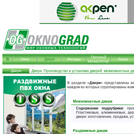
Оконный
Окна
Двери
Фасады
Акции
калькулятор
Двери
Двери. Производство и установка дверей: межкомнатные д
В разделе «
Двери
» представлены к
каждом из которых сгруппированы ком
Межкомнатные двери
Содержание подрубрики:
прои
Пластиковые, алюминиевые, де
двери: изготовление, продажа, ус
Раздвижные двери