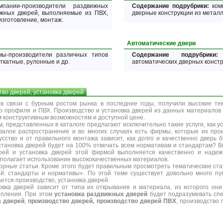
ании-производители раздвижных
Содержание подрубрики:
ком
ижных дверей, выполняемые из ПВХ,
дверные конструкции из металла
изготовление, монтаж.
Автоматические двери
-производители различных типов
Содержание подрубрики:
п
ткатные, рулонные и др.
автоматических дверных конст
во дверей, установка дверей
 в связи с бурным ростом рынка в последние годы, получили высокие те
о профиля и ПВХ. Производство и установка дверей из данных материалов
 конструктивным возможностям и доступной цене.
, представленных в каталоге предлагают исключительно такие услуги, как ус
валое распространение и во многих случаях есть фирмы, которые их про
усство и от правильного монтажа зависит, как долго и качественно дверь 
установка дверей будет на 100% отвечать всем нормативам и стандартам? 
ерей и установка дверей этой фирмой выполняется качественно и надеж
полагает использование высококачественных материалов.
орные статьи.
Кроме этого будет правильным просмотреть тематические стат
ей: стандарты и нормативы». По этой теме существует довольно много пу
ется производство, установка дверей.
овка дверей зависит от типа их открывания и материала, из которого он
епления. При этом
установка раздвижных дверей
будет подразумевать спе
а дверей
,
производство дверей, производство дверей ПВХ
, производство