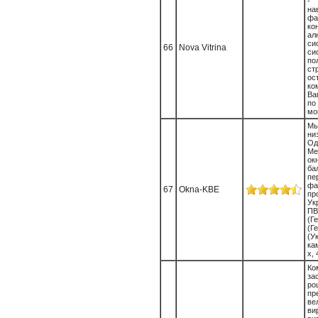
- 
на
фа
к
ал
си
66
Nova Vitrina
си
по
ст
ос
ко
Ва
по
мо
Мы
н
Од
Ме
о
ба
п
фа
67
Okna-KBE
пр
Ук
П
(Г
(Г
(У
ка
х, 
Ко
за
ро
пр
ве
вир