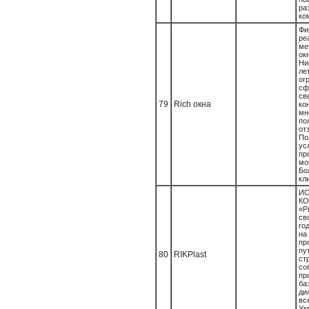
ра
ко
Фи
ре
ме
о
Ни
л
ог
сф
св
79
Rich окна
к
мн
по
от
По
ус
пр
мо
Бо
кли
И
К
«Р
св
го
н
пр
пу
80
RIKPlast
с
со
пр
б
ди
вс
Ук