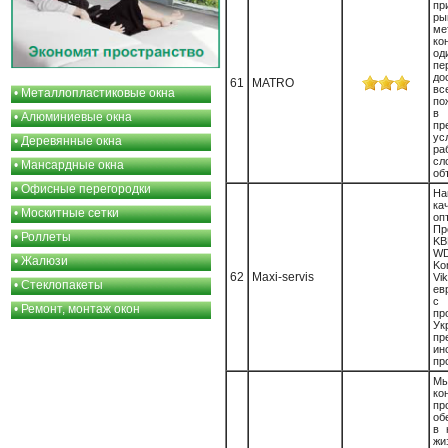
пр
ры
ме
ко
од
пе
до
61
MATRO
вс
•
Металлопластиковые окна
по
в
•
Алюминиевые окна
пр
ус
•
Деревянные окна
р
с
•
Мансардные окна
об
•
Офисные перегородки
Н
к
•
Москитные сетки
оп
П
•
Роллеты
KB
WD
•
Жалюзи
Ko
62
Maxi-servis
Vi
•
Стеклопакеты
ев
с
•
Ремонт, монтаж окон
пр
Ук
пр
ин
пр
М
к
п
об
в 
жи