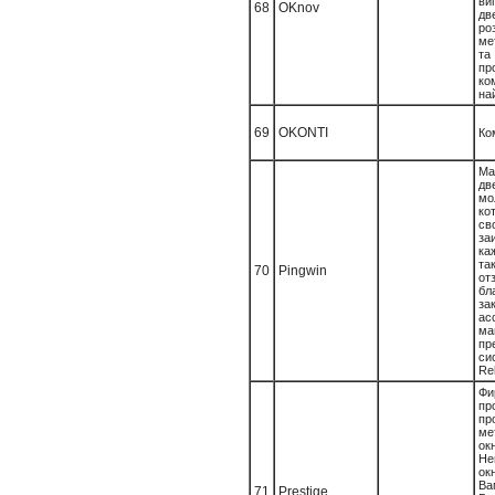
ви
68
OKnov
дв
ро
ме
т
п
ко
най
69
OKONTI
Ко
М
дв
мо
ко
св
за
ка
та
70
Pingwin
от
бл
з
ас
ма
пр
с
Re
Фи
пр
пр
ме
о
Не
ок
Ва
71
Prestige