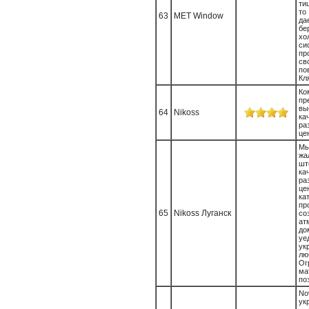
ти
то
63
MET Window
да
б
х
си
пр
с
по
Кл
Ко
пр
вы
64
Nikoss
ка
ра
це
М
жа
шт
ка
ра
це
ка
пр
65
Nikoss Луганск
со
ат
д
уе
у
лю
О
ма
поз
N
ук