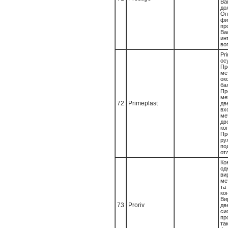
В
д
Оп
фи
пр
В
ин
воп
Pr
ос
Пр
ме
о
ба
Пр
ме
72
Primeplast
дв
вх
ме
дв
ко
Пр
р
по
отл
Ко
од
ви
ме
т
ко
Ви
73
Proriv
дв
с
пр
та