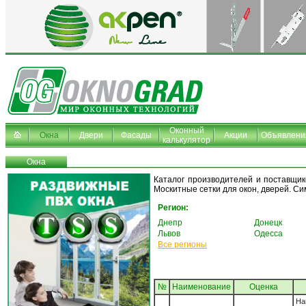
Оконный
Окна
Двери
Фасады
Акции
Объявлени
калькулятор
Окна
Каталог производителей и поставщик
Москитные сетки для окон, дверей. С
Регион:
Днепр
Донецк
Львов
Одесса
Все регионы
№
Наименование
Oценка
Н