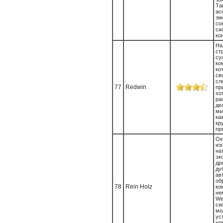
Т
а
з
со
си
кон
На
ст
су
ко
ко
с
с
77
Redwin
п
х
ра
де
мы
ка
кр
пре
О
из
на
эк
др
д
ав
об
78
Rein Holz
ко
не
We
си
м
ус
но