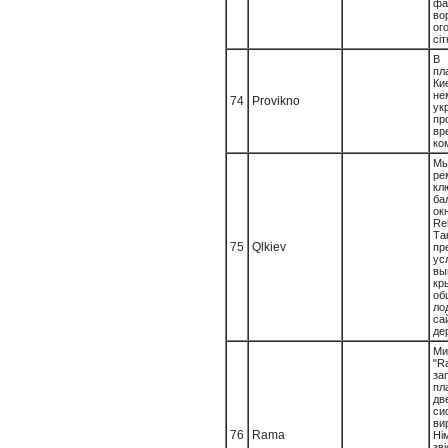
фа
в
ог
сіт
В 
пл
К
н
74
Provikno
ук
пр
вр
ко
Мы
ре
кл
ба
ок
Re
Т
75
Qlkiev
пр
ус
вы
к
об
л
са
де
Ми
"
за
пл
дв
си
в
76
Rama
Ні
зв