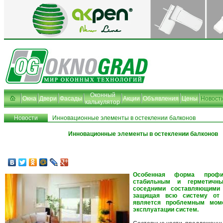
Оконный
Окна
Двери
Фасады
Акции
Объявления
Цены
Новост
калькулятор
Новости
Инновационные элементы в остеклении балконов
Инновационные элементы в остеклении балконов
Особенная форма профи
стабильным и герметичн
соседними составляющими 
защищая всю систему от 
является проблемным мом
эксплуатации систем.