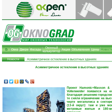
Оконный
Окна
Двери
Фасады
Акции
Объявления
Цены
Новост
калькулятор
Новости
Асимметричное остекление в высотных зданиях
Асимметричное остекление в высотных зданиях
Проект Hamonic+Masson & 
Vollenweider появился на ю
благодаря решению городских
те сняли ограничение на выс
черте мегаполиса в сектор
(13-й округ): там и уже мо
метровые жилые и 180-м