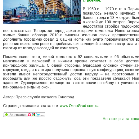
строения.
В 1960-е – 1970-е гг. в Пари
появилось немало крупных 
башен; тогда в 13-м округе бы
высотой до 100 метров. Впро
недостатки стройки подобног
нее отказаться. Теперь же перед архитекторами комплекса Home стояла
жилые башни образца 2010-х лишены изъянов своих предшественн
дополнить городскую среду. 2 башни Home как будто поворачиваются во
решение позволило решить проблемы с инсоляцией середины квартала и 
квартир от взглядов соседей по комплексу.
Помимо всего этого, жилой комплекс с 92 социальными и 96 обычными
магазинами и парковкой в нижнем уровне сочетает в себе достоин
пригородного жилища. С одной стороны, благодаря сложной ступенчат
корпусов, каждая квартира получила персональную конфигурацию, свою «и
жители имеют непосредственный доступ наружу – на просторные т
пообедать или же просто отдохнуть: оба эти показателя сближают H
зданием. Одновременно, жилище на высоте значит свободу от уличного 
панорамные виды из окон.
Автор: Пресс-служба каталога Окноград
Страница компании в каталоге:
www.OknoGrad.com.ua
Новости рынка: окна
--