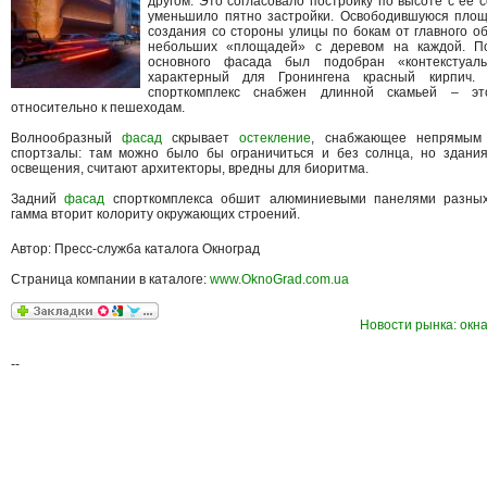
другом. Это согласовало постройку по высоте с ее с
уменьшило пятно застройки. Освободившуюся пло
создания со стороны улицы по бокам от главного о
небольших «площадей» с деревом на каждой. П
основного фасада был подобран «контекстуал
характерный для Гронингена красный кирпич.
спорткомплекс снабжен длинной скамьей – эт
относительно к пешеходам.
Волнообразный
фасад
скрывает
остекление
, снабжающее непрямым 
спортзалы: там можно было бы ограничиться и без солнца, но здания
освещения, считают архитекторы, вредны для биоритма.
Задний
фасад
спорткомплекса обшит алюминиевыми панелями разных
гамма вторит колориту окружающих строений.
Автор: Пресс-служба каталога Окноград
Страница компании в каталоге:
www.OknoGrad.com.ua
Новости рынка: окна
--