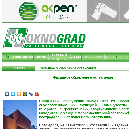
Оконный
Окна
Двери
Фасады
Акции
Объявления
Цены
Новост
калькулятор
Новости
Фасадное обрамление остекления
Фасадное обрамление остекления
Спортивные сооружения выбиваются из любого
обусловленных их функцией «замкнутости»
габаритов, а гронингенский спорткомплекс Spor
находится на улице с мелкомасштабной застройкой
пострадала бы от подобного «вторжения».
Потому зодчие разместили 2 составлявших задание 