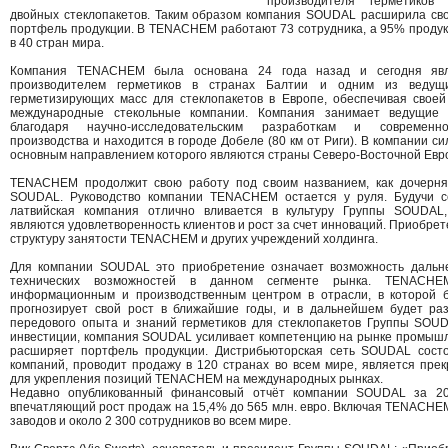
производителя герметиков
двойных стеклопакетов. Таким образом компания SOUDAL расширила св
портфель продукции. В TENACHEM работают 73 сотрудника, а 95% продук
в 40 стран мира.
Компания TENACHEM была основана 24 года назад и сегодня явл
производителем герметиков в странах Балтии и одним из ведущ
герметизирующих масс для стеклопакетов в Европе, обеспечивая своей
международные стекольные компании. Компания занимает ведущие
благодаря научно-исследовательским разработкам и современн
производства и находится в городе Добеле (80 км от Риги). В компании си
основным направлением которого являются страны Северо-Восточной Евр
TENACHEM продолжит свою работу под своим названием, как дочерня
SOUDAL. Руководство компании TENACHEM остается у руля. Будучи с
латвийская компания отлично вливается в культуру Группы SOUDAL,
являются удовлетворенность клиентов и рост за счет инноваций. Приобрет
структуру занятости TENACHEM и других учреждений холдинга.
Для компании SOUDAL это приобретение означает возможность дальн
технических возможностей в данном сегменте рынка. TENACH
информационным и производственным центром в отрасли, в которой б
прогнозирует свой рост в ближайшие годы, и в дальнейшем будет раз
передового опыта и знаний герметиков для стеклопакетов Группы SOUD
инвестиции, компания SOUDAL усиливает компетенцию на рынке промышл
расширяет портфель продукции. Дистрибьюторская сеть SOUDAL сост
компаний, проводит продажу в 120 странах во всем мире, является пре
для укрепления позиций TENACHEM на международных рынках.
Недавно опубликованный финансовый отчёт компании SOUDAL за 20
впечатляющий рост продаж на 15,4% до 565 млн. евро. Включая TENACHE
заводов и около 2 300 сотрудников во всем мире.