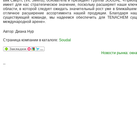
Вик Свертс (Vic Swerts), основатель и президент Группы SOUDAL: «При
имеет для нас стратегическое значение, поскольку расширяет наши клю
области, в которой следует ожидать значительный рост уже в ближайшем
отличное расширение ассортимента нашей продукции. Благодаря на
существующей команде, мы надеемся обеспечить для TENACHEM сущ
международной арене».
Автор: Диана Нур
Страница компании в каталоге:
Soudal
Новости рынка: окна
--