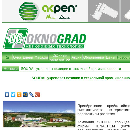
Оконный
Окна
Двери
Фасады
Акции
Объявления
Цены
Новост
калькулятор
Новости
SOUDAL укрепляет позиции в стекольной промышленности
SOUDAL укрепляет позиции в стекольной промышленно
Приобретение прибалтийск
высококачественных герметик
перспективы развития
Компания SOUDAL сообщае
фирмы TENACHEM (Латв