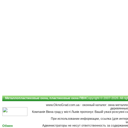
Металлопластиковые окна, пластиковые окна ПВХ
Copyright © 2007-2026. All ri
www.OknoGrad.com.ua - оконный каталог: окна металл
деревянные;
Компанія Вікна град у місті Львів пропонує Вашій увазі розсувні
При использовании информации, ссылка (для интерн
w
Администраторы не несут ответственность за содержан
Обмен