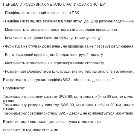
ПЕРЕВАГИ РОЗСУВНИХ МЕТАЛОПЛАСТИКОВИХ СИСТЕМ:
- Профіль виготовленний з екологічного ПВХ.
- Надійна система, яка захищає від пилу, вітру , дощу за рахунок подвійних 
­- Можливість встановлення москітної сітки з середини приміщення.
- Компакність розсувної системи збільшує корисну площу.
- Фурнітура на стулках довговічна , не провисає та не потребує регулювання
- Багатокамерний профіль, який надає конструкції теплоту.
- Можливість встановлення енергозберігаючого склопакету.
- Розсувні металопластикові конструкції значно тепліші аналогів з алюмінію .
В асортименті розсувних профілів SWS є віконна та дверна серії.
Пропонуємо:
Трьохкамерну розсувну систему SWS-60, монтажна глибина 60 мм, не компл
сіткою.
Трьохкамерну розсувну систему SWS-80, монтажна глибина 80 мм, компл
сіткою.
Трьохкамерну розсувну систему SWS - дверну, не комплектується москітною 
В усіх системах використовується наступна комплектація:
склопакет 18 мм, моно скло 4 мм;