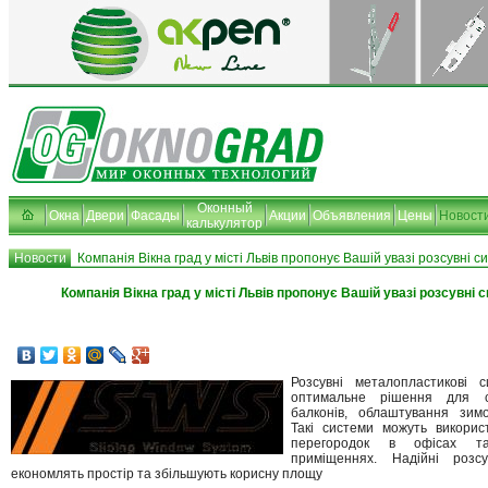
Оконный
Окна
Двери
Фасады
Акции
Объявления
Цены
Новост
калькулятор
Новости
Компанія Вікна град у місті Львів пропонує Вашій увазі розсувні 
Компанія Вікна град у місті Львів пропонує Вашій увазі розсувні
Розсувні металопластикові
оптимальне рішення для с
балконів, облаштування зимо
Такі системи можуть викорис
перегородок в офісах т
приміщеннях. Надійні роз
економлять простір та збільшують корисну площу