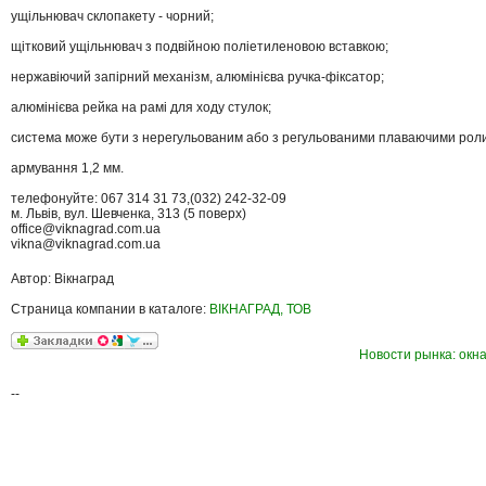
ущільнювач склопакету - чорний;
щітковий ущільнювач з подвійною поліетиленовою вставкою;
нержавіючий запірний механізм, алюмінієва ручка-фіксатор;
алюмінієва рейка на рамі для ходу стулок;
система може бути з нерегульованим або з регульованими плаваючими рол
армування 1,2 мм.
телефонуйте: 067 314 31 73,(032) 242-32-09
м. Львів, вул. Шевченка, 313 (5 поверх)
office@viknagrad.com.ua
vikna@viknagrad.com.ua
Автор: Вікнаград
Страница компании в каталоге:
ВІКНАГРАД, ТОВ
Новости рынка: окна
--