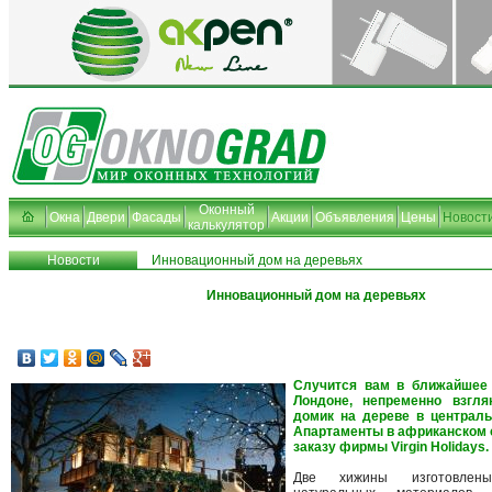
Оконный
Окна
Двери
Фасады
Акции
Объявления
Цены
Новост
калькулятор
Новости
Инновационный дом на деревьях
Инновационный дом на деревьях
Случится вам в ближайшее
Лондоне, непременно взгл
домик на дереве в централь
Апартаменты в африканском 
заказу фирмы Virgin Holidays.
Две хижины изготовлен