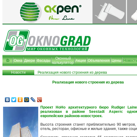
Оконный
Окна
Двери
Фасады
Акции
Объявления
Цены
Новост
калькулятор
Новости
Реализация нового строения из дерева
Реализация нового строения из дерева
Проект HoHo архитектурного бюро Rudiger Laine
реализован в районе Seestadt Aspern: одн
европейских районов-новостроек.
Высота строения станет приблизительно 90 метров,
отель, ресторан, офисные и жилые здания, также соц