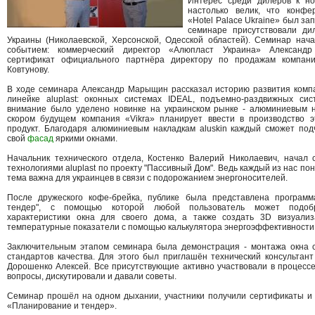
Интерес среди дилеров к но
настолько велик, что конфе
«Hotel Palace Ukraine» был за
семинаре присутствовали ди
Украины (Николаевской, Херсонской, Одесской областей). Семинар нач
событием: коммерческий директор «Алюпласт Украина» Александ
сертификат официального партнёра директору по продажам компани
Ковтунову.
В ходе семинара Александр Марыщин рассказал историю развития компа
линейке aluplast: оконных системах IDEAL, подъемно-раздвижных си
внимание было уделено новинке на украинском рынке - алюминиевым на
скором будущем компания «Vikra» планирует ввести в производство 
продукт. Благодаря алюминиевым накладкам aluskin каждый сможет подч
свой
фасад
яркими окнами.
Начальник технического отдела, Костенко Валерий Николаевич, начал 
технологиями aluplast по проекту "Пассивный Дом". Ведь каждый из нас по
тема важна для украинцев в связи с подорожанием энергоносителей.
После дружеского кофе-брейка, публике была представлена програм
тендер", с помощью которой любой пользователь может подоб
характеристики окна для своего дома, а также создать 3D визуали
температурные показатели с помощью калькулятора энергоэффективности
Заключительным этапом семинара была демонстрация - монтажа окна 
стандартов качества. Для этого был приглашён технический консультан
Дорошенко Алексей. Все присутствующие активно участвовали в процесс
вопросы, дискутировали и давали советы.
Семинар прошёл на одном дыхании, участники получили сертификаты и 
«Планирование и тендер».