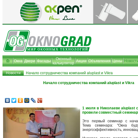
Оконный
Окна
Двери
Фасады
Акции
Объявления
Цены
Новост
калькулятор
Новости
Начало сотрудничества компаний aluplast и Vikra
Начало сотрудничества компаний aluplast и Vikra
1 июля в Николаеве aluplast 
провели совместный семинар
Это первый семинар с начал
Тема семинара: "Окна буду
энергоэффективность, инноваци