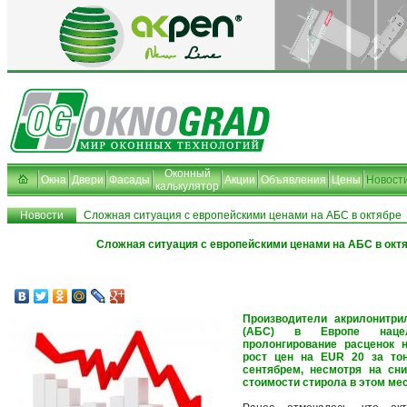
Оконный
Окна
Двери
Фасады
Акции
Объявления
Цены
Новост
калькулятор
Новости
Сложная ситуация с европейскими ценами на АБС в октябре
Сложная ситуация с европейскими ценами на АБС в окт
Производители акрилонитрил
(АБС) в Европе нац
пролонгирование расценок н
рост цен на EUR 20 за то
сентябрем, несмотря на сни
стоимости стирола в этом мес