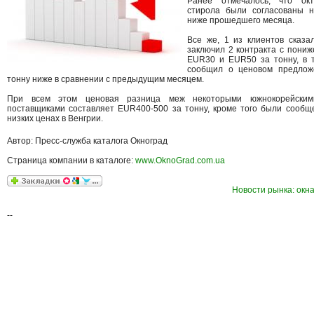
Ранее отмечалось, что окт
стирола были согласованы 
ниже прошедшего месяца.
Все же, 1 из клиентов сказа
заключил 2 контракта с пони
EUR30 и EUR50 за тонну, в т
сообщил о ценовом предло
тонну ниже в сравнении с предыдущим месяцем.
При всем этом ценовая разница меж некоторыми южнокорейским
поставщиками составляет EUR400-500 за тонну, кроме того были сообщ
низких ценах в Венгрии.
Автор: Пресс-служба каталога Окноград
Страница компании в каталоге:
www.OknoGrad.com.ua
Новости рынка: окна
--