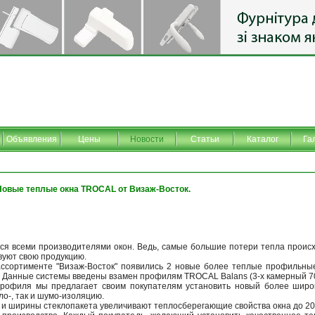
Объявления
Цены
Новости
Статьи
Каталог
Га
Новые теплые окна TROCAL от Визаж-Восток.
ся всеми производителями окон. Ведь, самые большие потери тепла происх
вуют свою продукцию.
ассортименте "Визаж-Восток" появились 2 новые более теплые профильн
. Данные системы введены взамен профилям TROCAL Balans (3-х камерный 70
офиля мы предлагает своим покупателям установить новый более широк
ло-, так и шумо-изоляцию.
 и ширины стеклопакета увеличивают теплосберегающие свойства окна до 20