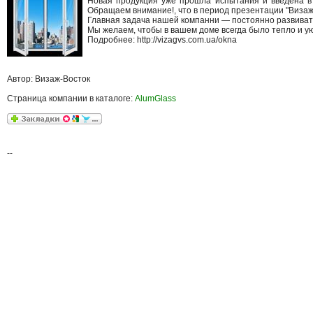
Новая продукция уже прошла испытания и введена в 
Обращаем внимание!, что в период презентации "Визаж-
Главная задача нашей компанни — постоянно развивать
Мы желаем, чтобы в вашем доме всегда было тепло и у
Подробнее: http://vizagvs.com.ua/okna
Автор: Визаж-Восток
Страница компании в каталоге:
AlumGlass
--