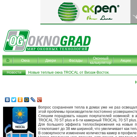
Оконный
Окна
Двери
Фасады
Акции
калькулятор
Новости
Новые теплые окна TROCAL от Визаж-Восток.
Вопрос сохранения тепла в домах уже не раз освещал
этой проблемы производители постоянно усовершенст
Спешим порадовать наших покупателей новинкой: в 
TROCAL 70 ST plus и 6-ти камерный TROCAL 70 ST plus
Для большего эффекта теплосбережения на новые пр
стеклопакет до 38 мм шириной, что увеличивает как теп
В совокупности изменение количества камер в профиле