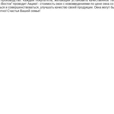
производство. Каждый покупатель, желающий установить качественное те
Восток" проводит Акцию! - стоимость окон с нововведениями по цене окна со
ся и совершенствоваться, улучшать качество своей продукции. Окна могут бы
ютно! Счастья Вашей семье!