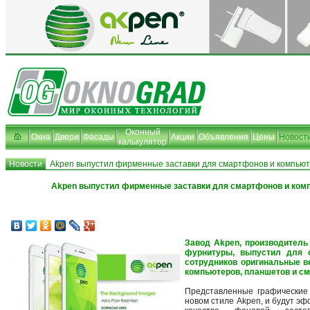
Оконный
Окна
Двери
Фасады
Акции
Объявления
Цены
Новост
калькулятор
Новости
Akpen выпустил фирменные заставки для смартфонов и компью
Akpen выпустил фирменные заставки для смартфонов и ком
Завод Akpen, производитель
фурнитуры, выпустил для 
сотрудников оригинальные в
компьютеров, планшетов и с
Представленные графические
новом стиле Akpen, и будут эф