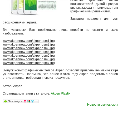
качестве фоновой заст
пользователей. Дизайн разр
цветах завода и привлекает 
графическими решениями.
Заставки подходят для ус
расширениями экрана.
Для установки Вам необходимо лишь перейти по ссылке и скача
изображения.
www.akpennew.com/akpengsm1.jpg
www.akpennew.com/akpengsm2.jpg
www.akpennew.com/akpengsm3.jpg
www.akpennew.com/akpengsm4.jpg
www.akpennew.com/akpengsm5.jpg
www.akpennew.com/akpengsm6.jpg
www.akpennew.com/akpengsm7.jpg
Выпуск новых графических тем от Akpen позволит привлечь внимание к бре
узнаваемость. Напомним, что ранее в этом году Akpen представил обн
стиль и провел ребрендинг своих продуктов.
Автор: Akpen
Страница компании в каталоге:
Akpen Plastik
Новости рынка: окна
--