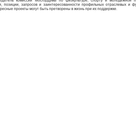
седатель комиссии Мосгордумы по физкультуре, спорту и молодёжной 
, позиции, запросов и заинтересованности профильных отраслевых и фу
ресные проекты могут быть претворены в жизнь при их поддержке.