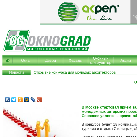
Оконный
Окна
Двери
Фасады
Акции
калькулятор
Новости
Открытие конкурса для молодых архитекторов
О
В Москве стартовал приём за
молодёжных авторских проекто
Основное условие – проект о
В конкурсе будет 18 номинац
туризма и отдыха Столицы», «