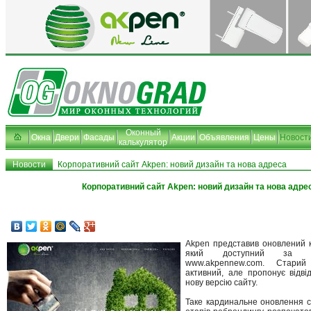
Оконный
Окна
Двери
Фасады
Акции
Объявления
Цены
Новост
калькулятор
Новости
Корпоративний сайт Akpen: новий дизайн та нова адреса
Корпоративний сайт Akpen: новий дизайн та нова адре
Akpen представив оновлений 
який доступний за н
www.akpennew.com. Стар
активний, але пропонує відв
нову версію сайту.
Таке кардинальне оновлення с