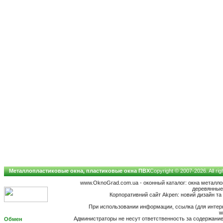
Металлопластиковые окна, пластиковые окна ПВХ
Copyright © 2007-2026. All ri
www.OknoGrad.com.ua - оконный каталог: окна металл
деревянные;
Корпоративний сайт Akpen: новий дизайн та 
При использовании информации, ссылка (для интерн
w
Администраторы не несут ответственность за содержан
Обмен