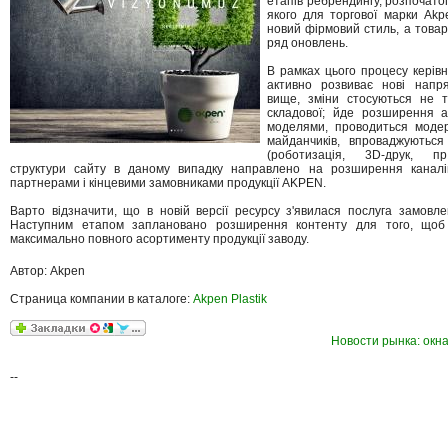
етапів ребрендингу, розпочатог
якого для торгової марки Ak
новий фірмовий стиль, а товар
ряд оновлень.
В рамках цього процесу керів
активно розвиває нові напр
вище, зміни стосуються не т
складової; йде розширення 
моделями, проводиться модер
майданчиків, впроваджуються
(роботизація, 3D-друк, пр
структури сайту в даному випадку направлено на розширення каналів
партнерами і кінцевими замовниками продукції AKPEN.
Варто відзначити, що в новій версії ресурсу з'явилася послуга замовл
Наступним етапом заплановано розширення контенту для того, щоб
максимально повного асортименту продукції заводу.
Автор: Akpen
Страница компании в каталоге:
Akpen Plastik
Новости рынка: окна
--