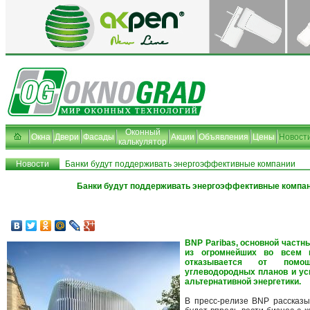
Оконный
Окна
Двери
Фасады
Акции
Объявления
Цены
Новост
калькулятор
Новости
Банки будут поддерживать энергоэффективные компании
Банки будут поддерживать энергоэффективные компа
BNP Paribas, основной частн
из огромнейших во всем м
отказывается от помо
углеводородных планов и ус
альтернативной энергетики.
В пресс-релизе BNP рассказы