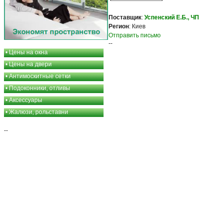
Поставщик
:
Успенский Е.Б., ЧП
Регион
: Киев
Отправить письмо
--
•
Цены на окна
•
Цены на двери
•
Антимоскитные сетки
•
Подоконники, отливы
•
Аксессуары
•
Жалюзи, рольставни
--