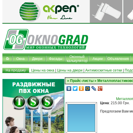
Оконный
Окна
Двери
Фасады
Акции
Объявления
калькулятор
На продажу
Цены на окна
|
Цены на двери
|
Антимоскитные сетки
|
Подо
» Прайс-листы » Металлопластиково
Металлоп
Цена
: 215.00 Грн.
Предлогаем Вам ме