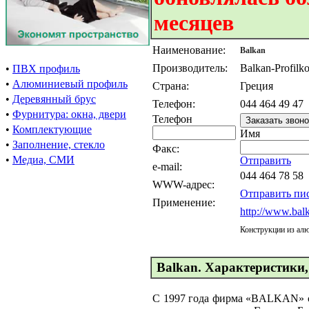
месяцев
Наименование:
Balkan
Производитель:
Balkan-Profilk
•
ПВХ профиль
•
Алюминиевый профиль
Страна:
Греция
•
Деревянный брус
Телефон:
044 464 49 47
•
Фурнитура: окна, двери
Телефон
•
Комплектующие
Имя
•
Заполнение, стекло
Факс:
•
Медиа, СМИ
Отправить
e-mail:
044 464 78 58
WWW-адрес:
Отправить пи
Применение:
http://www.bal
Конструкции из ал
Balkan. Характеристики,
С 1997 года фирма «BALKAN» с