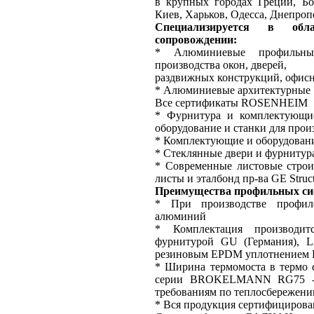
в крупных городах Греции, Б
Киев, Харьков, Одесса, Днепроп
Специализируется в обл
сопровождении:
* Алюминиевые профильны
производства окон, дверей,
раздвижных конструкций, офис
* Алюминиевые архитектурные
Все сертификаты ROSENHEIM
* Фурнитура и комплектующи
оборудование и станки для про
* Комплектующие и оборудовани
* Стеклянные двери и фурнитура
* Современные листовые строи
листы и эталбонд пр-ва GE Str
Преимущества профильных с
* При производстве профил
алюминий
* Комплектация производитс
фурнитурой GU (Германия), 
резиновым EPDM уплотнением
* Ширина термомоста в термо 
серии BROKELMANN RG75 -34
требованиям по теплосбережен
* Вся продукция сертифицирова