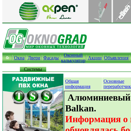
Оконный
Окна
Двери
Фасады
Акции
Объявления
калькулятор
Системы
Общая
Основные
информация
переработчи
Алюминиевый
Balkan.
Информация о 
обновлялась бо