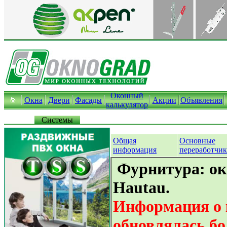
Оконный
Окна
Двери
Фасады
Акции
Объявления
калькулятор
Системы
Общая
Основные
информация
переработчи
Фурнитура: ок
Hautau.
Информация о 
обновлялась бо