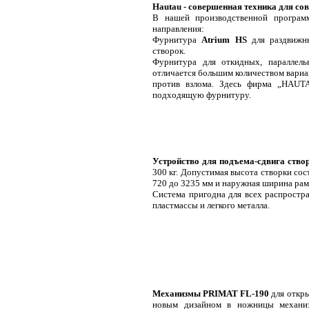
Hautau - совершенная техника для со
В нашей производственной програ
направления:
Фурнитура
Atrium HS
для раздвиж
створок.
Фурнитура для откидных, параллел
отличается большим количеством вариа
против взлома. Здесь фирма „HAUT
подходящую фурнитуру.
Устройство для подъема-сдвига ство
300 кг. Допустимая высота створки сос
720 до 3235 мм и наружная ширина рам
Система пригодна для всех распростр
пластмассы и легкого металла.
Механизмы PRIMAT FL-190
для откр
новым дизайном в ножницы механиз