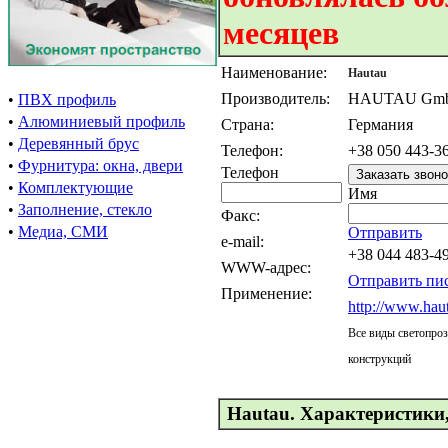
месяцев
Наименование:
Hautau
Производитель:
HAUTAU Gm
•
ПВХ профиль
•
Алюминиевый профиль
Страна:
Германия
•
Деревянный брус
Телефон:
+38 050 443-3
•
Фурнитура: окна, двери
Телефон
•
Комплектующие
Имя
•
Заполнение, стекло
Факс:
•
Медиа, СМИ
Отправить
e-mail:
+38 044 483-4
WWW-адрес:
Отправить пи
Применение:
http://www.hau
Все виды светопро
конструкций
Hautau. Характеристики,