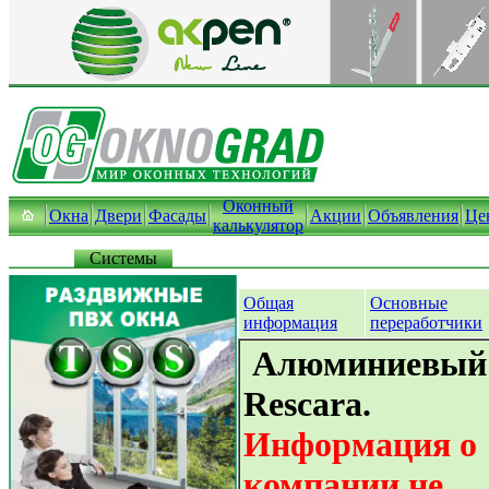
Оконный
Окна
Двери
Фасады
Акции
Объявления
Це
калькулятор
Системы
Общая
Основные
информация
переработчики
Алюминиевый
Rescara.
Информация о
компании не