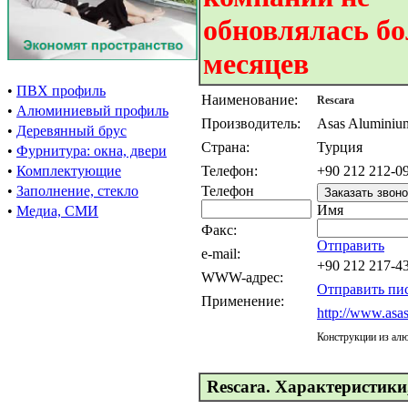
обновлялась бо
месяцев
•
ПВХ профиль
Наименование:
Rescara
•
Алюминиевый профиль
Производитель:
Asas Aluminiu
•
Деревянный брус
Страна:
Турция
•
Фурнитура: окна, двери
•
Комплектующие
Телефон:
+90 212 212-0
•
Заполнение, стекло
Телефон
Имя
•
Медиа, СМИ
Факс:
Отправить
e-mail:
+90 212 217-4
WWW-адрес:
Отправить пи
Применение:
http://www.asas
Конструкции из ал
Rescara. Характеристики