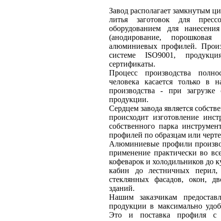
Завод располагает замкнутым ци
литья заготовок для прессо
оборудованием для нанесени
(анодирование, порошковая
алюминиевых профилей. Произ
системе ISO9001, продукц
сертификаты.
Процесс производства полно
человека касается только в 
производства - при загрузке
продукции.
Сердцем завода является собств
происходит изготовление инст
собственного парка инструмен
профилей по образцам или черте
Алюминиевые профили производ
применение практически во вс
кофеварок и холодильников до к
кабин до лестничных перил,
стеклянных фасадов, окон, д
зданий.
Нашим заказчикам предостав
продукции в максимально удоб
Это и поставка профиля с