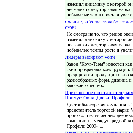
изменил динамику, с которой о
нескольких лет, торговая марка
небывалые темпы роста и увелич
Фурнитура Vorne стала более до
окон!
Не смотря на то, что рынок око
изменил динамику, с которой о
нескольких лет, торговая марка
небывалые темпы роста и увелич
Лидеры выбирают Vorne
Завод "Круг-Терм" известен ка
светопрозрачных конструкций.
предприятии продукции включа
разнообразных форм, дизайна и
высокое качество...
Приглашение посетить стенд ком
Примус: Окна. Двери. Профили
Дистрибьюторская компания «Э
представитель торговой марки V
производителей оконно-дверных
компании на международной вы
Профили 2009»....