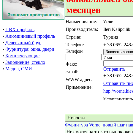
месяцев
Наименование:
Vorne
Производитель:
Ileri Kalipcilik
•
ПВХ профиль
•
Алюминиевый профиль
Страна:
Турция
•
Деревянный брус
Телефон:
+ 38 0652 248
•
Фурнитура: окна, двери
Телефон
•
Комплектующие
Имя
•
Заполнение, стекло
Факс:
•
Медиа, СМИ
Отправить
e-mail:
+ 38 0652 248
WWW-адрес:
Отправить пи
Применение:
http://vorne.kie
Металлопластиковы
Новости
Фурнитура Vorne: новый шаг на
Не смотря на то, что рынок око