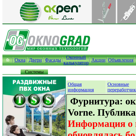
Оконный
Окна
Двери
Фасады
Акции
Объявления
калькулятор
Системы
Общая
Основные
информация
переработчи
Фурнитура: ок
Vorne. Публик
Информация о 
обновлялась бо