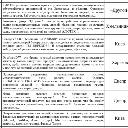
КИРОЛ - успешно развивающаяся строительная компания, занимающаяся
обустройством помещений в гю Запорожье и области. Основное
--Другой-
направление компании - обустройство балконов и лоджий, а также
замена кровли. Работаем только с лучшими торговыми марками и...
Компания Центр ЛТД уже 15 лет успешно работает и развивается на
рынке металлопластиковых окон, дверей, балконов, лоджий из лучших
Хмельниц
ПВХ профилей, алюминиевых конструкций (окна, двери, фасады, зимние
сады, перегородки, витражи) из профилей АЛЮТЕХ,...
Сегодня ООО "Компания СТРОЙМИР" является прямым эксклюзивным
импортером дверей белорусского производства и представляет на рынке
Киев
входные двери ТМ DEFENDER. В ассортименте компании большой
выбор дверей различного назначения: подъездные, офисные,...
DoorWooD™ - это бренд, который дорожит своим именем и предлагает
заказчику только наилучший продукт - межкомнатные двери из массива
Харьков
ясеня, дуба, клена и других твердых пород древесины. Кроме того что
у нас есть обширный модельный ряд межкомнатных...
Производство раздвижных металлопластиковых систем,
металлопластиковых окон, роллет, жалюзи. Профиль
Днепр
REHAU,KBE,STEKO, WDS.Раздвижная система идеально подходит для
остекления лоджий и балконов, входных раздвижных групп,
межкомнатных перегородок,...
Наша компания является лидером розничных продаж
металлопластиковых конструкций. Мы предлагаем только
Днепр
высококачественный продукт, так как нам очень важно что бы клиент
был доволен и в дальнейшем рекомендовал нас!!! Качество наших окон
проверено...
Направление деятельности нашей компании: • производство и монтаж
фасадных конструкций из алюминиевых систем разных производителей
Киев
(Aluprof, Profilco, Alumil и др.). Мы изготавливаем: окна, двери,
витрины, входные группы, фасады. Также...