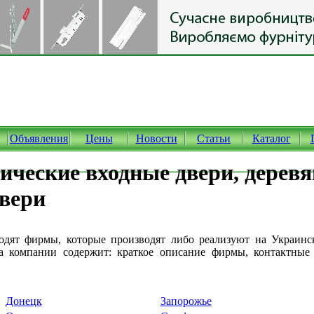
Объявления
Цены
Новости
Статьи
Каталог
ические входные двери, дерев
вери
одят фирмы, которые производят либо реализуют на Украин
ка компании содержит: краткое описание фирмы, контактные
Донецк
Запорожье