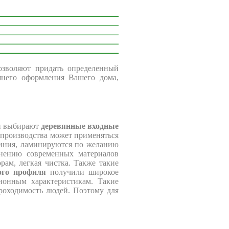
озволяют придать определенный
шнего оформления Вашего дома,
ли выбирают
деревянные входные
х производства может применяться
иния, ламинируются по желанию
енению современных материалов
рам, легкая чистка. Также такие
ого профиля
получили широкое
ионным характеристикам. Такие
роходимость людей. Поэтому для