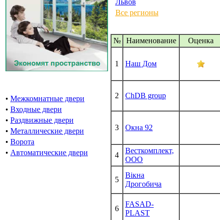
Львов
Все регионы
№
Наименование
Oценка
1
Наш Дом
2
ChDB group
•
Межкомнатные двери
•
Входные двери
•
Раздвижные двери
3
Окна 92
•
Металлические двери
•
Ворота
Весткомплект,
•
Автоматические двери
4
ООО
Вікна
5
Дрогобича
FASAD-
6
PLAST