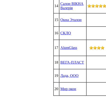
Салон ВIКНА
14
Валерiя
15
Окна Эталон
16
СКЛО
17
AlumGlass
18
ВЕГА-ПЛАСТ
19
Лада, ООО
20
Мир окон