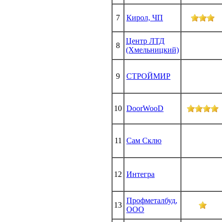
7
Кирол, ЧП
Центр ЛТД
8
(Хмельницкий)
9
СТРОЙМИР
10
DoorWooD
11
Сам Склю
12
Интегра
Профметалбуд,
13
ООО