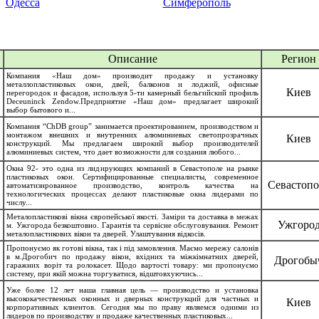
Одесса
Симферополь
Описание
Регион
Компания «Наш дом» производит продажу и установку
металлопластиковых окон, двей, балконов и лоджий, офисные
Киев
перегородок и фасадов, используя 5-ти камерный бельгийский профиль
Deceuninck Zendow.Предприятие «Наш дом» предлагает широкий
выбор бытового и...
Компания “ChDB group” занимается проектированием, производством и
монтажом внешних и внутренних алюминиевых светопрозрачных
Киев
конструкций. Мы предлагаем широкий выбор производителей
алюминиевых систем, что дает возможности для создания любого...
Окна 92- это одна из лидирующих компаний в Севастополе на рынке
пластиковых окон. Сертифицированные специалисты, современное
Севастопо
автоматизированное производство, контроль качества на
технологических процессах делают пластиковые окна лидерами по
числу...
Металопластикові вікна європейської якості. Заміри та доставка в межах
Ужгоро
м. Ужгорода безкоштовно. Гарантія та сервісне обслуговування. Ремонт
металопластикових вікон та дверей. Улаштування відкосів.
Пропонуємо як готові вікна, так і під замовлення. Маємо мережу салонів
в м.Дрогобич по продажу вікон, вхідних та міжкімнатних дверей,
Дрогобы
гаражних воріт та ролокасет. Щодо вартості товару: ми пропонуємо
систему, при якій можна торгуватися, відштовхуючись...
Уже более 12 лет наша главная цель — производство и установка
высококачественных оконных и дверных конструкций для частных и
Киев
корпоративных клиентов. Сегодня мы по праву являемся одними из
лидеров по производству и продаже качественных пластиковых...