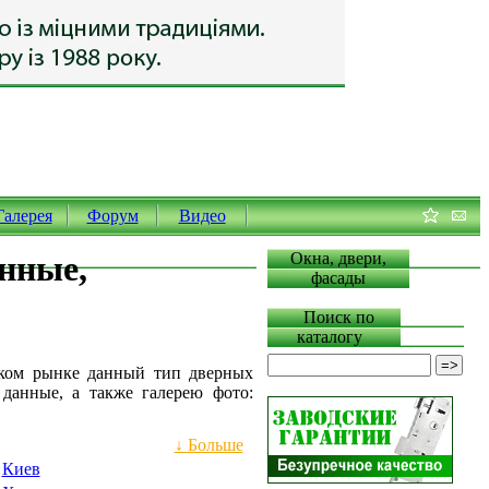
Галерея
Форум
Видео
янные,
Окна, двери,
фасады
Поиск по
каталогу
ском рынке данный тип дверных
 данные, а также галерею фото:
↓ Больше
Киев