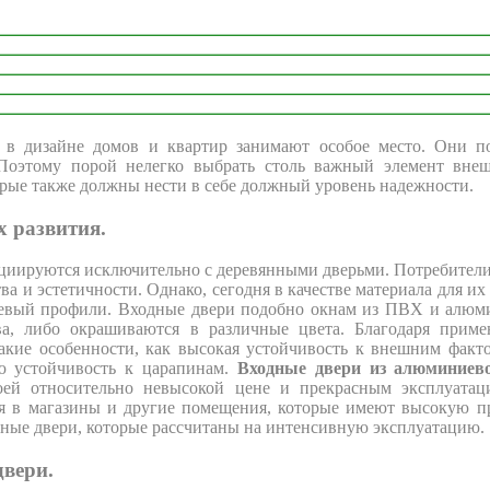
в дизайне домов и квартир занимают особое место. Они п
Поэтому порой нелегко выбрать столь важный элемент вне
орые также должны нести в себе должный уровень надежности.
х развития.
оциируются исключительно с деревянными дверьми. Потребите
ва и эстетичности. Однако, сегодня в качестве материала для и
евый профили. Входные двери подобно окнам из ПВХ и алюм
ева, либо окрашиваются в различные цвета. Благодаря прим
акие особенности, как высокая устойчивость к внешним факто
ю устойчивость к царапинам.
Входные двери из алюминиев
воей относительно невысокой цене и прекрасным эксплуатац
я в магазины и другие помещения, которые имеют высокую п
ные двери, которые рассчитаны на интенсивную эксплуатацию.
двери.