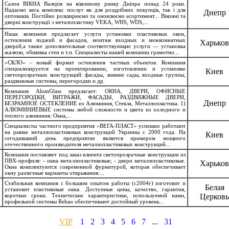
Салон ВIКНА Валерія на віконному ринку Дніпра понад 24 роки.
Надаємо весь комплекс послуг як для роздрібних покупців, так і для
Днепр
оптовиків. Постійно розширюємо та оновлюємо асортимент... Віконні та
дверні конструкції з металопластику VEKA, WHS, WDS,...
Наша компания предлагает услуги установки пластиковых окон,
остекления лоджий и фасадов, монтаж входных и межкомнатных
Харьков
дверей,а также дополнительные соответствующие услуги — установка
жалюзи, обшивка стен и т.п. Специалисты нашей компании грамотно...
«СКЛО» – новый формат остекления частных объектов. Компания
специализируется на проектировании, изготовлении и установке
Киев
светопрозрачных конструкций: фасады, зимние сады, входные группы,
раздвижные системы, перегородки и др.
Компания AlumGlass предлагает: ОКНА, ДВЕРИ, ОФИСНЫЕ
ПЕРЕГОРОДКИ, ВИТРАЖИ, ФАСАДЫ, РАЗДВИЖНЫЕ ДВЕРИ,
Днепр
БЕЗРАМНОЕ ОСТЕКЛЕНИЕ из Алюминия, Стекла, Металлопластика. 1)
АЛЮМИНИЕВЫЕ системы любой сложности и цвета из холодного и
теплого алюминия: Окна,...
Специалисты частного предприятия «ВЕГА-ПЛАСТ» успешно работают
на рынке металлопластиковых конструкций Украины с 2000 года. На
Киев
сегодняшний день предприятие является примером мощного
отечественного производителя металлопластиковых конструкций...
Компания поставляет под заказ клиента светопрозрачные конструкции из
ПВХ-профиля: - окна металлопластиковые; - двери металлопластиковые.
Харьков
Окна комплектуются современной фурнитурой, которая обеспечивает
окну различные варианты открывания:...
Стабильная компания с большим опытом работы (с2004г) изготовит и
Белая
установит пластиковые окна. Доступные цены, качество, гарантия,
короткие сроки. Технические характеристики, используемой нами,
Церковь
профильной системы Rehau обеспечивают достойный уровень...
VIP
1
2
3
4
5
6
7
...
31