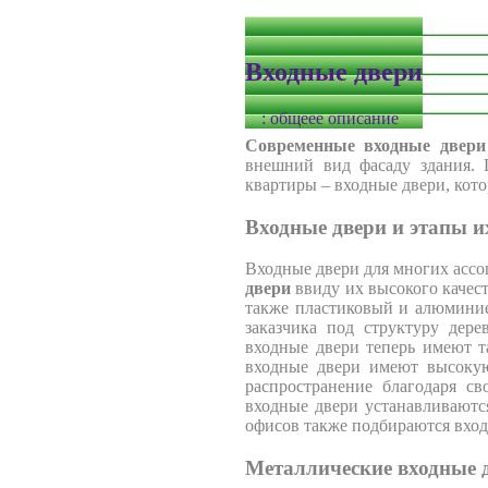
Входные двери
: общеее описание
Современные входные двери
внешний вид фасаду здания. 
квартиры – входные двери, кот
Входные двери и этапы и
Входные двери для многих асс
двери
ввиду их высокого качест
также пластиковый и алюмини
заказчика под структуру дер
входные двери теперь имеют т
входные двери имеют высоку
распространение благодаря с
входные двери устанавливаютс
офисов также подбираются вход
Металлические входные 