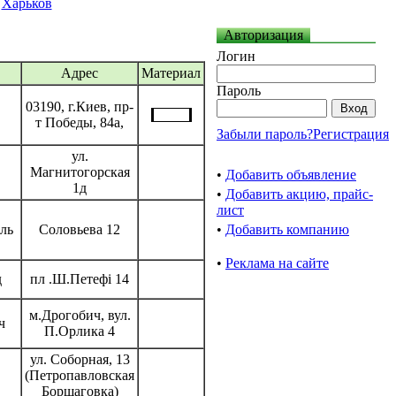
Харьков
Авторизация
Логин
Адрес
Материал
Пароль
03190, г.Киев, пр-
т Победы, 84а,
Забыли пароль?
Регистрация
ул.
Магнитогорская
•
Добавить объявление
1д
•
Добавить акцию, прайс-
лист
ль
Соловьева 12
•
Добавить компанию
•
Реклама на сайте
д
пл .Ш.Петефі 14
м.Дрогобич, вул.
ч
П.Орлика 4
ул. Соборная, 13
(Петропавловская
Борщаговка)