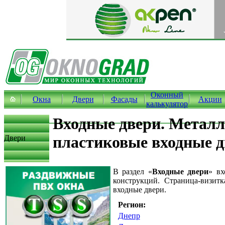
Оконный
Окна
Двери
Фасады
Акции
калькулятор
Входные двери. Металл
пластиковые входные д
Двери
В раздел «
Входные двери
» вх
конструкций. Страница-визит
входные двери.
Регион:
Днепр