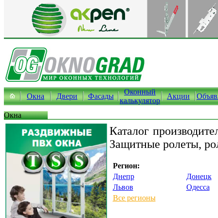
Оконный
Окна
Двери
Фасады
Акции
Объяв
калькулятор
Окна
Каталог производите
Защитные ролеты, ро
Регион:
Днепр
Донецк
Львов
Одесса
Все регионы