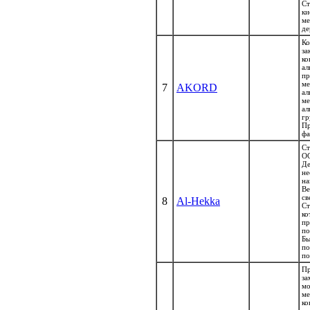
Ст
к
ме
де
Ко
з
к
а
п
ме
7
AKORD
а
ме
ал
гр
Пр
фа
С
О
Де
н
на
Ве
св
8
Al-Hekka
С
ко
п
по
Бы
по
по
П
за
м
ме
к