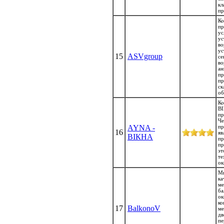
к
пр
К
пр
у
ус
в
у
15
ASVgroup
с
в
п
п
ск
об
К
В
п
Ч
AYNA -
п
16
я
ВІКНА
п
пр
э
те
ок
М
ка
ме
ба
о
к
17
BalkonoV
ме
д
п