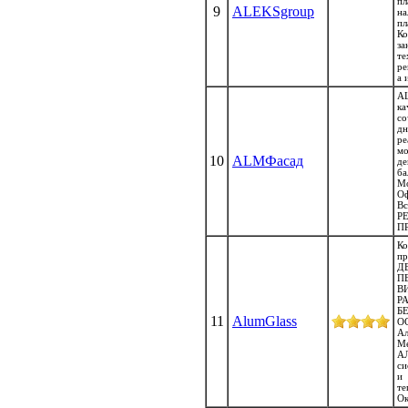
пл
9
ALEKSgroup
н
пл
К
з
т
ре
а 
A
к
со
д
р
мо
10
ALMФасад
де
ба
Мо
О
В
Р
ПР
К
п
Д
П
В
Р
Б
11
AlumGlass
О
А
М
А
си
и 
т
Ок