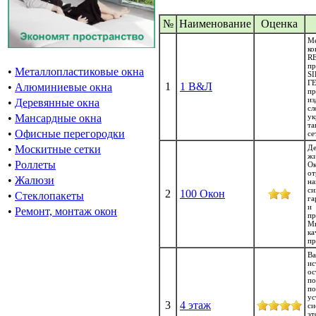
№
Наименование
Oценка
Ме
ко
R
п
•
Металлопластиковые окна
S
Г
1
1 В&Л
•
Алюминиевые окна
п
и
•
Деревянные окна
сл
у
•
Мансардные окна
та
•
Офисные перегородки
се
Де
•
Москитные сетки
ж
•
Роллеты
О
о
•
Жалюзи
н
с
2
100 Окон
•
Стеклопакеты
га
и
•
Ремонт, монтаж окон
пр
Мы
к
пр
В
и
о
п
п
у
3
4 этаж
си
эт