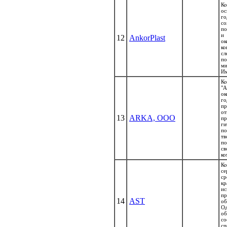
Ко
ос
го
с
по
и 
12
AnkorPlast
о
к
с
по
м
Им
К
"
о
г
пр
от
13
ARKA, ООО
п
ги
п
тв
п
с
ко
К
с
ср
к
ис
пр
14
AST
об
О
об
с
с