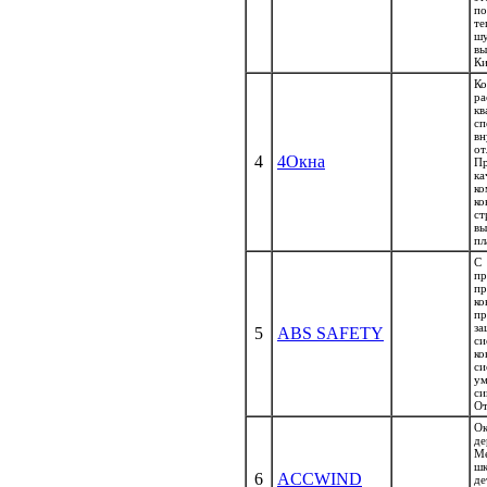
п
т
ш
в
Ки
К
р
кв
с
в
о
4
4Окна
Пр
к
ко
к
ст
в
пл
С
пр
пр
ко
п
з
5
ABS SAFETY
си
к
с
у
с
От
Ок
де
Ме
ш
6
ACCWIND
д