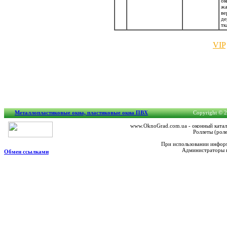
ок
жа
ве
д
тк
VIP
Металлопластиковые окна, пластиковые окна ПВХ
Copyright © 2
www.OknoGrad.com.ua - оконный катало
Роллеты (рол
При использовании информ
Администраторы н
Обмен ссылками