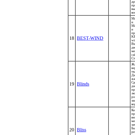
д
п
в
ко
Ме
и 
Ме
и
п
KB
18
BEST-WIND
w
В
дв
ме
са
Ст
Жа
в
т
Де
жа
Ср
19
Blinds
д
п
л
ро
з
ко
К
п
вн
ме
з
Б
20
Bliss
р