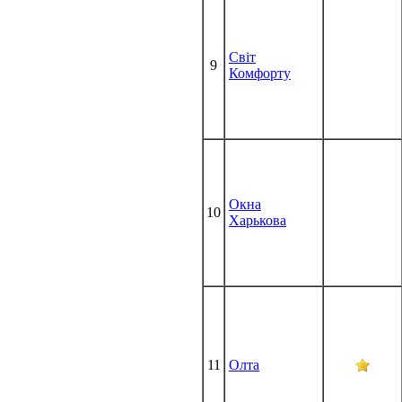
Світ
9
Комфорту
Окна
10
Харькова
11
Олта