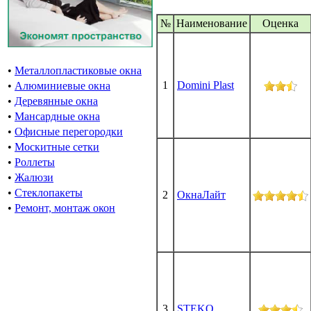
№
Наименование
Oценка
•
Металлопластиковые окна
1
Domini Plast
•
Алюминиевые окна
•
Деревянные окна
•
Мансардные окна
•
Офисные перегородки
•
Москитные сетки
•
Роллеты
•
Жалюзи
•
Стеклопакеты
2
ОкнаЛайт
•
Ремонт, монтаж окон
3
STEKO