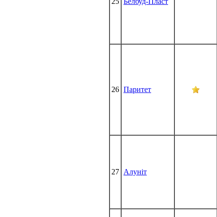
25
Белбуд-Пласт
26
Паритет
27
Алуніт