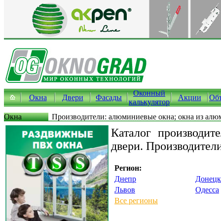
Оконный
Окна
Двери
Фасады
Акции
Об
калькулятор
Окна
Производители: алюминиевые окна; окна из алю
Каталог производит
двери. Производител
Регион:
Днепр
Донецк
Львов
Одесса
Все регионы