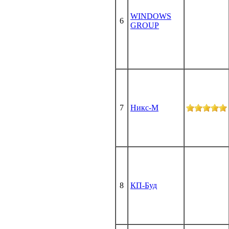
WINDOWS
6
GROUP
7
Никс-М
8
КП-Буд