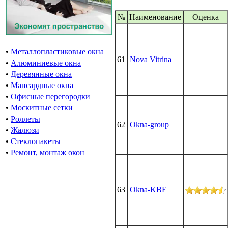
№
Наименование
Oценка
•
Металлопластиковые окна
61
Nova Vitrina
•
Алюминиевые окна
•
Деревянные окна
•
Мансардные окна
•
Офисные перегородки
•
Москитные сетки
•
Роллеты
62
Okna-group
•
Жалюзи
•
Стеклопакеты
•
Ремонт, монтаж окон
63
Okna-KBE