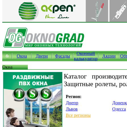
Оконный
Окна
Двери
Фасады
Акции
Об
калькулятор
Окна
Каталог производит
Защитные ролеты, ро
Регион:
Днепр
Донецк
Львов
Одесса
Все регионы