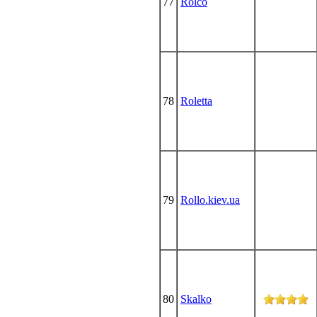
77
Rolco
78
Roletta
79
Rollo.kiev.ua
80
Skalko