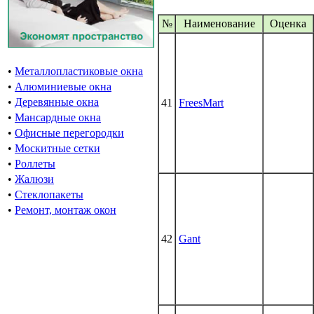
№
Наименование
Oценка
•
Металлопластиковые окна
•
Алюминиевые окна
•
Деревянные окна
41
FreesMart
•
Мансардные окна
•
Офисные перегородки
•
Москитные сетки
•
Роллеты
•
Жалюзи
•
Стеклопакеты
•
Ремонт, монтаж окон
42
Gant