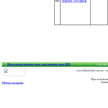
60
Nikoss Луганск
Металлопластиковые окна, пластиковые окна ПВХ
Copyright
www.OknoGrad.com.ua - ок
При использов
Админ
Обмен ссылками