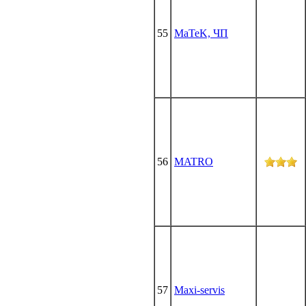
55
MaTeK, ЧП
56
MATRO
57
Maxi-servis