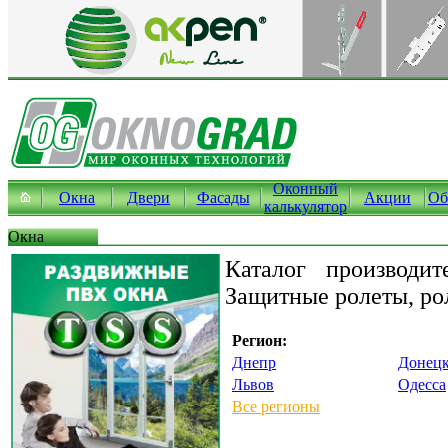
Оконный
Окна
Двери
Фасады
Акции
Об
калькулятор
Окна
Каталог производит
Защитные ролеты, ро
Регион:
Днепр
Донец
Львов
Одесса
Все регионы