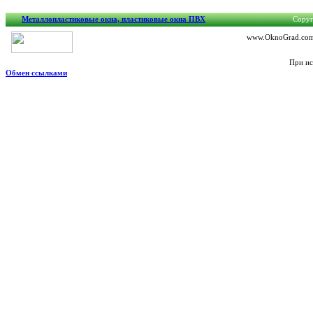
Металлопластиковые окна, пластиковые окна ПВХ
Copyri
www.OknoGrad.com.u
При ис
Обмен ссылками