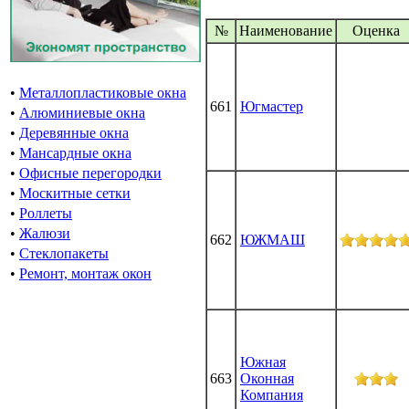
№
Наименование
Oценка
•
Металлопластиковые окна
661
Югмастер
•
Алюминиевые окна
•
Деревянные окна
•
Мансардные окна
•
Офисные перегородки
•
Москитные сетки
•
Роллеты
•
Жалюзи
662
ЮЖМАШ
•
Стеклопакеты
•
Ремонт, монтаж окон
Южная
663
Оконная
Компания