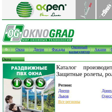
Оконный
Окна
Двери
Фасады
Акции
калькулятор
Окна
Каталог производи
Защитные ролеты, ро
Регион:
Днепр
Доне
Львов
Одесс
Все регионы