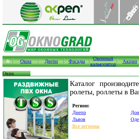
Оконный
Окна
Двери
Фасады
Акции
калькулятор
Окна
Каталог производит
ролеты, роллеты в В
Регион:
Днепр
Дон
Львов
Оде
Все регионы