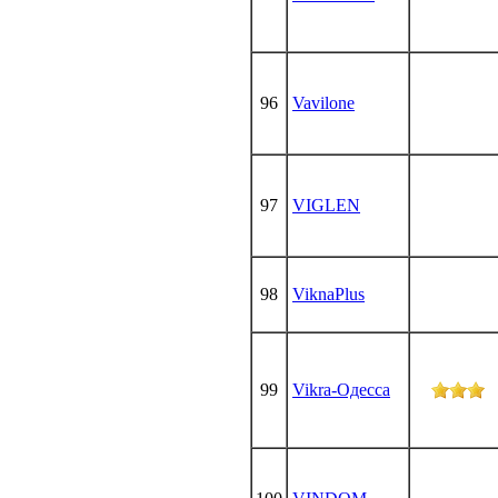
96
Vavilone
97
VIGLEN
98
ViknaPlus
99
Vikra-Одесса