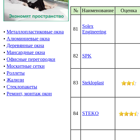
№
Наименование
Oценка
Solex
81
Engineering
•
Металлопластиковые окна
•
Алюминиевые окна
•
Деревянные окна
•
Мансардные окна
82
SPK
•
Офисные перегородки
•
Москитные сетки
•
Роллеты
•
Жалюзи
83
Stekloplast
•
Стеклопакеты
•
Ремонт, монтаж окон
84
STEKO