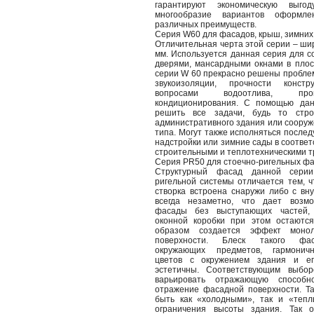
гарантируют экономическую выг
многообразие вариантов оформл
различных преимуществ.
Серия W60 для фасадов, крыш, зимних
Отличительная черта этой серии – ши
мм. Используется данная серия для с
дверями, мансардными окнами в плоск
серии W 60 прекрасно решены пробле
звукоизоляции, прочности конст
вопросами водоотлива, пр
кондиционирования. С помощью да
решить все задачи, будь то стро
административного здания или сооруж
типа. Могут также исполняться после
надстройки или зимние сады в соотве
строительными и теплотехническими 
Серия PR50 для стоечно-ригельных фа
Структурный фасад данной серии
ригельной системы отличается тем, 
створка встроена снаружи либо с вну
всегда незаметно, что дает возмо
фасады без выступающих частей,
оконной коробки при этом остаются
образом создается эффект моноли
поверхности. Блеск такого фас
окружающих предметов, гармоничн
цветов с окружением здания и ег
эстетичны. Соответствующим выбо
варьировать отражающую способн
отражение фасадной поверхности. Т
быть как «холодными», так и «тепл
ограничения высоты здания. Так 