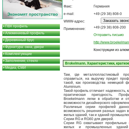
Факс:
Германия
e-mail:
+49 (29 38) 808-0
WWW-адрес:
•
ПВХ профиль
+49 (29 38) 808-200
Применение:
•
Алюминиевый профиль
Отправить письмо
•
Деревянный брус
http://www.broekelma
•
Фурнитура: окна, двери
Конструкции из алю
•
Комплектующие
•
Заполнение, стекло
Brokelmann. Характеристики, кратко
•
Медиа, СМИ
Там, где металлопластиковый п
справиться, на выручку придет про
такой, как производства немецкой 
Aluminium.
Такой профиль отличает надежность, к
практическая пригодность. Про
Broekelmann легки в обработке и о
возможности дизайнерского оформлен
Различные серии профилей данн
возможность решения разных задач в 
жилых зданий, так и зданий промышле
Серии RG и RG60 для дверей.
Серии RG охватывают профильные 
жилых и промышленных зданий