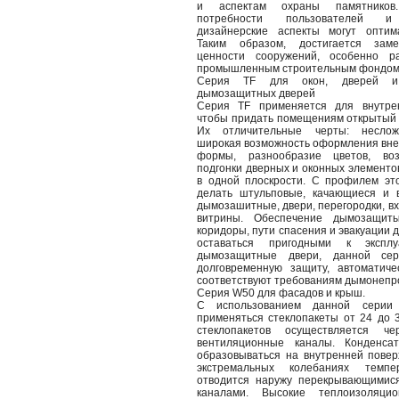
и аспектам охраны памятников.
потребности пользователей и к
дизайнерские аспекты могут оптима
Таким образом, достигается зам
ценности сооружений, особенно р
промышленным строительным фондом
Серия TF для окон, дверей и
дымозащитных дверей
Серия TF применяется для внутрен
чтобы придать помещениям открытый 
Их отличительные черты: несложн
широкая возможность оформления внеш
формы, разнообразие цветов, воз
подгонки дверных и оконных элементо
в одной плоскрости. С профилем эт
делать штульповые, качающиеся и в
дымозашитные, двери, перегородки, вх
витрины. Обеспечение дымозащиты
коридоры, пути спасения и эвакуации
оставаться пригодными к эксплу
дымозащитные двери, данной сер
долговременную защиту, автоматиче
соответствуют требованиям дымонепр
Серия W50 для фасадов и крыш.
С использованием данной серии
применяться стеклопакеты от 24 до 
стеклопакетов осуществляется че
вентиляционные каналы. Конденса
образовываться на внутренней повер
экстремальных колебаниях темпе
отводится наружу перекрывающимис
каналами. Высокие теплоизоляци