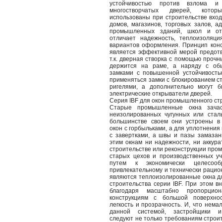
устойчивостью против взлома 
многостворчатых дверей, кото
использованы при строительстве вхо
домов, магазинов, торговых залов, а
промышленных зданий, школ и от
отличает надежность, теплоизоляци
вариантов оформления. Принцип кон
является эффективной мерой предот
т.к. дверная створка с помощью проч
держится на раме, а наряду с об
замками с повышенной устойчивость
применяться замки с блокированием с
ригелями, а дополнительно могут б
электрические открыватели дверей.
Серия IBF для окон промышленного ст
Старые промышленные окна зача
неизолированных чугунных или стал
большинстве своем они устроены в
окон с горбыльками, а для уплотнени
с завертками, а швы и пазы замазан
этим окнам ни надежности, ни аккура
строительстве или реконструкции про
старых цехов и производственных у
путем к экономически целесооб
привлекательному и технически раци
являются теплоизолированные окна 
строительства серии IBF. При этом в
благодаря масштабно пропорцио
конструкциям с большой поверхно
легкость и прозрачность. И, что нема
данной системой, застройщики и
следуют не только требованиям строи