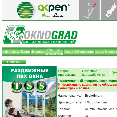
Оконный
Окна
Двери
Фасады
Акции
Объявления
Цены
Новост
калькулятор
Системы
Общая
Основные
Пу
информация
переработчики
Алюминиевый профиль Brokelmann
Информация о компании не обновля
более трех месяцев
Наименование:
Brokelmann
Производитель:
F.W. Brokelmann
Страна:
Aluminiumwerk GmbH 
Телефон:
KG