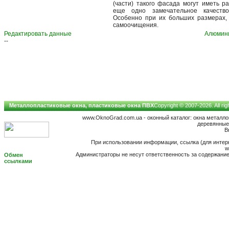
(части) такого фасада могут иметь р
еще одно замечательное качество
Особенно при их больших размерах,
самоочищения.
Редактировать данные
Алюмин
--
Металлопластиковые окна, пластиковые окна ПВХ
Copyright © 2007-2026. All ri
www.OknoGrad.com.ua - оконный каталог: окна металл
деревянные;
B
При использовании информации, ссылка (для интерн
w
Администраторы не несут ответственность за содержан
Обмен
ссылками