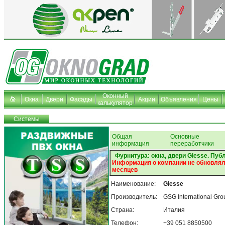
Оконный
Окна
Двери
Фасады
Акции
Объявления
Цены
калькулятор
Системы
Общая
Основные
информация
переработчики
Фурнитура: окна, двери Giesse. Пуб
Информация о компании не обновлял
месяцев
Наименование:
Giesse
Производитель:
GSG International Gro
Страна:
Италия
Телефон:
+39 051 8850500