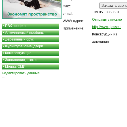
Факс:
+39 051 8850501
e-mail:
Отправить письмо
WWW-адрес:
•
ПВХ профиль
http://www.giesse.it
Применение:
•
Алюминиевый профиль
Конструкции из
•
Деревянный брус
алюминия
•
Фурнитура: окна, двери
•
Комплектующие
•
Заполнение, стекло
•
Медиа, СМИ
Редактировать данные
--