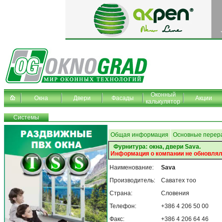
Оконный
Окна
Двери
Фасады
Акции
калькулятор
Системы
Общая информация
Основные перер
Фурнитура: окна, двери Sava.
Информация о компании не обновлял
Наименование:
Sava
Производитель:
Саватех тоо
Страна:
Словения
Телефон:
+386 4 206 50 00
Факс:
+386 4 206 64 46