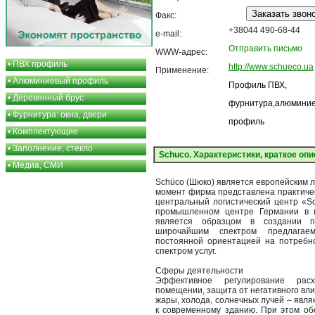
Факс:
+38044 490-68-44
e-mail:
Отправить письмо
WWW-адрес:
•
ПВХ профиль
http://www.schueco.ua
Применение:
•
Алюминиевый профиль
Профиль ПВХ,
•
Деревянный брус
фурнитура,алюмини
•
Фурнитура: окна, двери
профиль
•
Комплектующие
•
Заполнение, стекло
Schuco. Характеристики, краткое оп
•
Медиа, СМИ
Schüco (Шюко) является европейским л
момент фирма представлена практичес
центральный логистический центр «Sch
промышленном центре Германии в 
является образцом в создании п
широчайшим спектром предлагае
постоянной ориентацией на потребн
спектром услуг.
Сферы деятельности
Эффективное регулирование рас
помещении, защита от негативного вл
жары, холода, солнечных лучей – явл
к современному зданию. При этом об