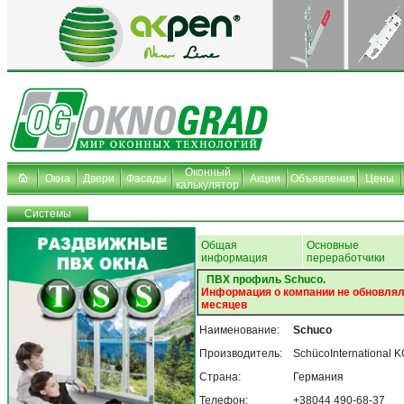
Оконный
Окна
Двери
Фасады
Акции
Объявления
Цены
калькулятор
Системы
Общая
Основные
информация
переработчики
ПВХ профиль Schuco.
Информация о компании не обновлял
месяцев
Наименование:
Schuco
Производитель:
SchücoInternational 
Страна:
Германия
Телефон:
+38044 490-68-37