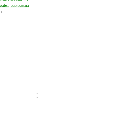
p://absgroup.com.ua
ет
-
-