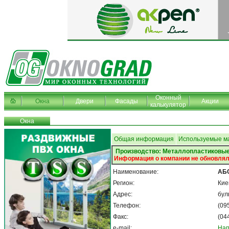
Оконный
Окна
Двери
Фасады
Акции
калькулятор
Окна
Общая информация
Используемые м
Производство: Металлопластиковые
Информация о компании не обновлял
Наименование:
АБС
Регион:
Кие
Адрес:
бул
Телефон:
(09
Факс:
(04
e-mail:
Нап