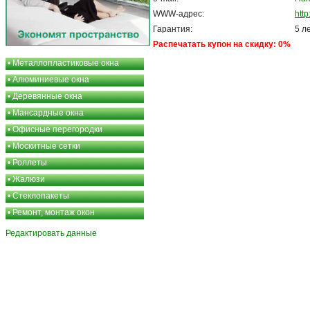
WWW-адрес:
htt
Гарантия:
5 л
Распечатать купон на скидку: 0%
•
Металлопластиковые окна
•
Алюминиевые окна
•
Деревянные окна
•
Мансардные окна
•
Офисные перегородки
•
Москитные сетки
•
Роллеты
•
Жалюзи
•
Стеклопакеты
•
Ремонт, монтаж окон
Редактировать данные