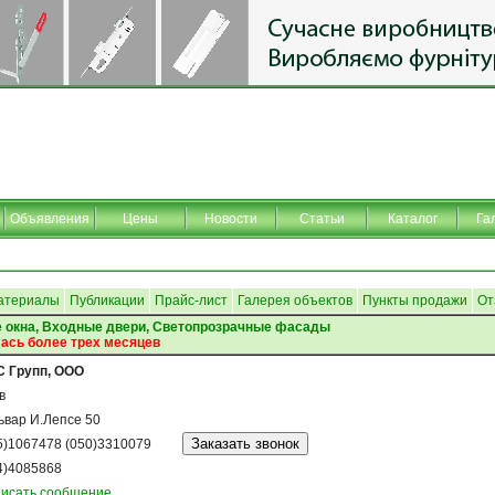
Объявления
Цены
Новости
Статьи
Каталог
Га
атериалы
Публикации
Прайс-лист
Галерея объектов
Пункты продажи
От
 окна, Входные двери, Светопрозрачные фасады
ась более трех месяцев
 Групп, ООО
в
ьвар И.Лепсе 50
5)1067478 (050)3310079
4)4085868
исать сообщение