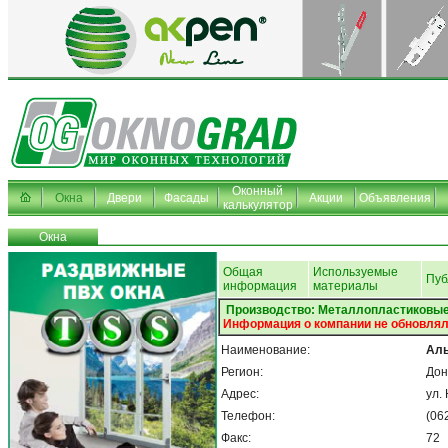
Оконный
Окна
Двери
Фасады
Акции
Объявления
калькулятор
Окна
Общая
Используемые
Пуб
информация
материалы
Производство: Металлопластиковые
Информация о компании не обновлял
Наименование:
Аль
Регион:
Дон
Адрес:
ул.
Телефон:
(06
Факс:
72