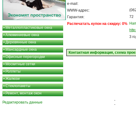
e-mail:
(06
WWW-адрес:
72
Гарантия:
Нап
Распечатать купон на скидку: 0%
•
Металлопластиковые окна
htt
•
Алюминиевые окна
3 г
•
Деревянные окна
•
Мансардные окна
Контактная информация, схема прое
•
Офисные перегородки
•
Москитные сетки
•
Роллеты
•
Жалюзи
•
Стеклопакеты
•
Ремонт, монтаж окон
-
Редактировать данные
-